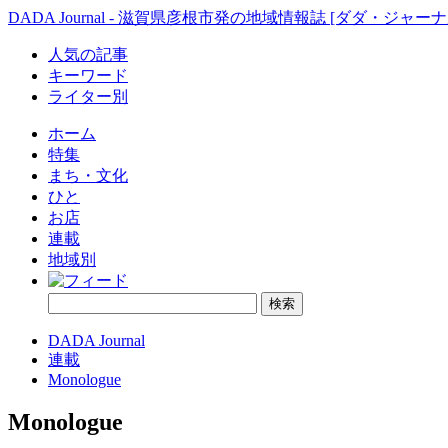
DADA Journal - 滋賀県彦根市発の地域情報誌 [ダダ・ジャーナ
人気の記事
キーワード
ライター別
ホーム
特集
まち・文化
ひと
お店
連載
地域別
DADA Journal
連載
Monologue
Monologue