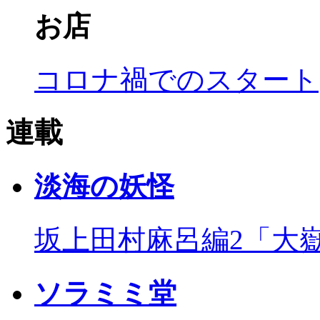
お店
コロナ禍でのスタート
連載
淡海の妖怪
坂上田村麻呂編2「大
ソラミミ堂