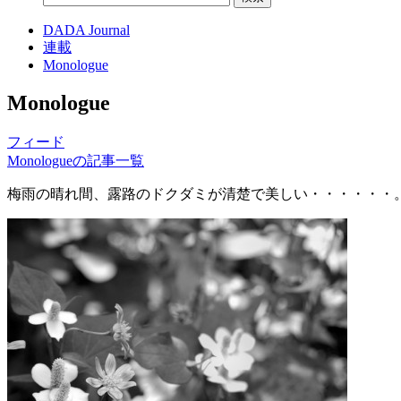
DADA Journal
連載
Monologue
Monologue
フィード
Monologueの記事一覧
梅雨の晴れ間、露路のドクダミが清楚で美しい・・・・・・