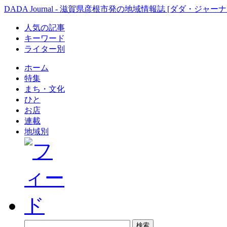
DADA Journal - 滋賀県彦根市発の地域情報誌 [ダダ・ジャーナ
人気の記事
キーワード
ライター別
ホーム
特集
まち・文化
ひと
お店
連載
地域別