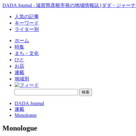
DADA Journal - 滋賀県彦根市発の地域情報誌 [ダダ・ジャーナ
人気の記事
キーワード
ライター別
ホーム
特集
まち・文化
ひと
お店
連載
地域別
DADA Journal
連載
Monologue
Monologue