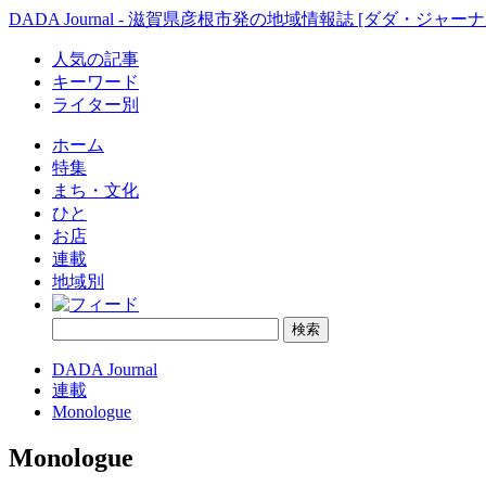
DADA Journal - 滋賀県彦根市発の地域情報誌 [ダダ・ジャーナ
人気の記事
キーワード
ライター別
ホーム
特集
まち・文化
ひと
お店
連載
地域別
DADA Journal
連載
Monologue
Monologue