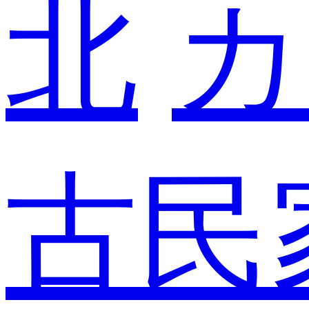
北
カ
古民