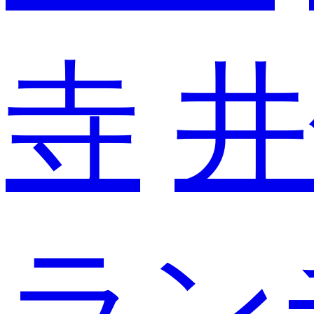
寺
井
ラン