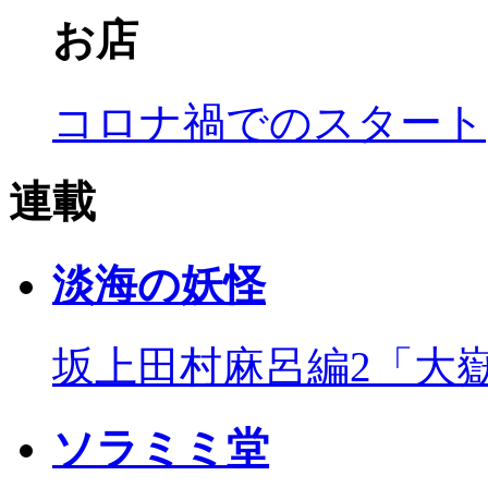
お店
コロナ禍でのスタート
連載
淡海の妖怪
坂上田村麻呂編2「大
ソラミミ堂