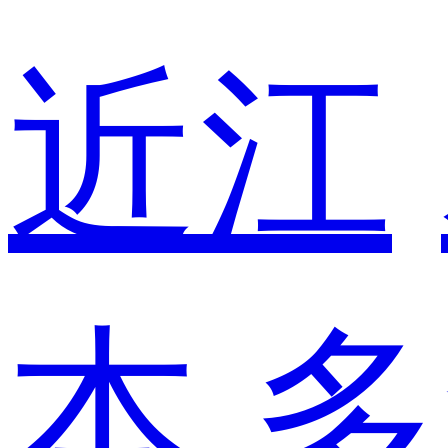
近江
本
多