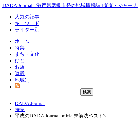
DADA Journal - 滋賀県彦根市発の地域情報誌 [ダダ・ジャーナ
人気の記事
キーワード
ライター別
ホーム
特集
まち・文化
ひと
お店
連載
地域別
DADA Journal
特集
平成のDADA Journal article 未解決ベスト3