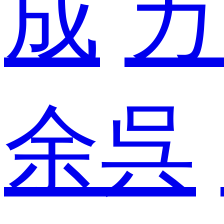
成
カ
余呉