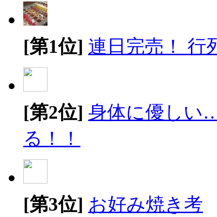
[第1位]
連日完売！ 行
[第2位]
身体に優しい
る！！
[第3位]
お好み焼き考