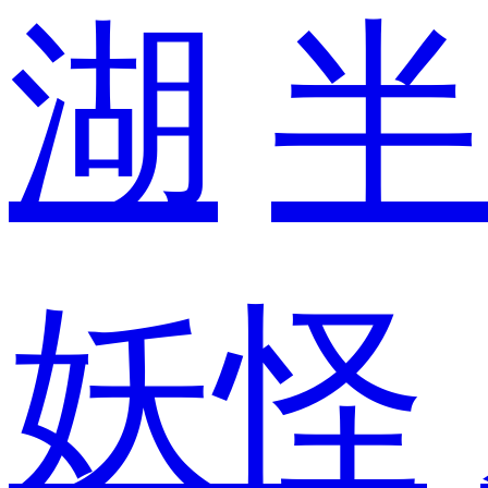
湖
半
妖怪