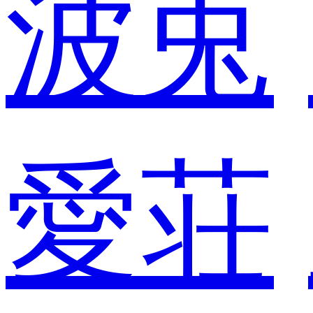
波兎
愛荘