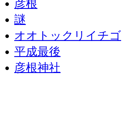
彦根
謎
オオトックリイチゴ
平成最後
彦根神社