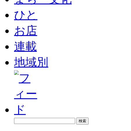
ひと
お店
連載
地域別