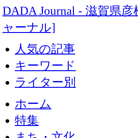
DADA Journal - 
ャーナル]
人気の記事
キーワード
ライター別
ホーム
特集
まち・文化