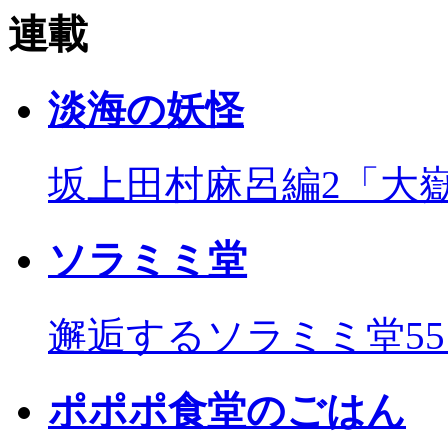
連載
淡海の妖怪
坂上田村麻呂編2「大
ソラミミ堂
邂逅するソラミミ堂5
ポポポ食堂のごはん