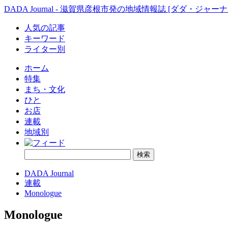
DADA Journal - 滋賀県彦根市発の地域情報誌 [ダダ・ジャーナ
人気の記事
キーワード
ライター別
ホーム
特集
まち・文化
ひと
お店
連載
地域別
DADA Journal
連載
Monologue
Monologue