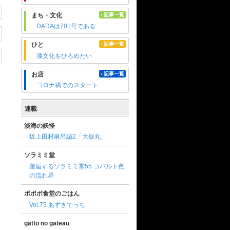
まち・文化
› 記事一覧
DADAは701号である
ひと
› 記事一覧
漆文化をひろめたい
お店
› 記事一覧
コロナ禍でのスタート
連載
淡海の妖怪
坂上田村麻呂編2「大嶽丸」
ソラミミ堂
邂逅するソラミミ堂55 コバルト色
の流れ星
ポポポ食堂のごはん
Vol.75 あずきでっち
gatto no gateau