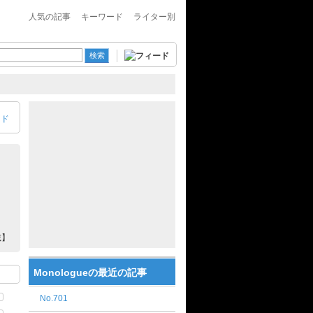
人気の記事
キーワード
ライター別
ード
載】
Monologueの最近の記事
No.701