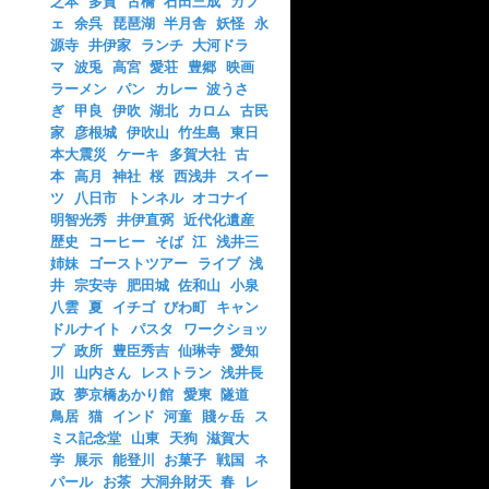
之本
多賀
古橋
石田三成
カフ
ェ
余呉
琵琶湖
半月舎
妖怪
永
源寺
井伊家
ランチ
大河ドラ
マ
波兎
高宮
愛荘
豊郷
映画
ラーメン
パン
カレー
波うさ
ぎ
甲良
伊吹
湖北
カロム
古民
家
彦根城
伊吹山
竹生島
東日
本大震災
ケーキ
多賀大社
古
本
高月
神社
桜
西浅井
スイー
ツ
八日市
トンネル
オコナイ
明智光秀
井伊直弼
近代化遺産
歴史
コーヒー
そば
江
浅井三
姉妹
ゴーストツアー
ライブ
浅
井
宗安寺
肥田城
佐和山
小泉
八雲
夏
イチゴ
びわ町
キャン
ドルナイト
パスタ
ワークショッ
プ
政所
豊臣秀吉
仙琳寺
愛知
川
山内さん
レストラン
浅井長
政
夢京橋あかり館
愛東
隧道
鳥居
猫
インド
河童
賤ヶ岳
ス
ミス記念堂
山東
天狗
滋賀大
学
展示
能登川
お菓子
戦国
ネ
パール
お茶
大洞弁財天
春
レ