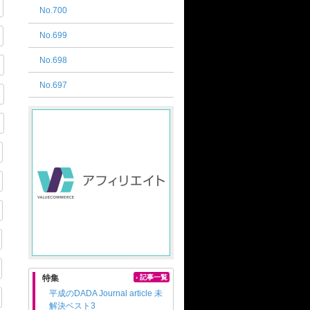
No.700
No.699
No.698
No.697
特集
› 記事一覧
平成のDADA Journal article 未
解決ベスト3