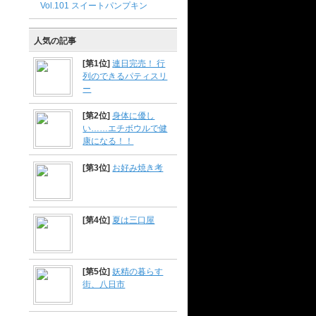
Vol.101 スイートパンプキン
人気の記事
[第1位]
連日完売！ 行
列のできるパティスリ
ー
[第2位]
身体に優し
い……エチボウルで健
康になる！！
[第3位]
お好み焼き考
[第4位]
夏は三口屋
[第5位]
妖精の暮らす
街、八日市