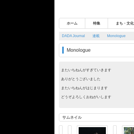
ホーム
特集
まち・文化
DADA Journal - 滋賀県彦根市発の地域情報誌
DADA Journal
連載
Monologue
Monologue
またいちねんがすぎていきます
ありがとうございました
またいちねんがはじまります
どうぞよろしくおねがいします
サムネイル