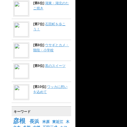
[第6位]
湖東・湖北のた
こ焼き
[第7位]
石田町を歩こ
う！
[第8位]
ウサギとカメ・
階段・小学校
[第9位]
黒のスイーツ
[第10位]
ワッカに想い
を込めて
キーワード
彦根
長浜
米原
東近江
木