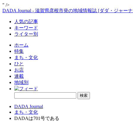
" />
DADA Journal - 滋賀県彦根市発の地域情報誌 [ダダ・ジャーナ
人気の記事
キーワード
ライター別
ホーム
特集
まち・文化
ひと
お店
連載
地域別
DADA Journal
まち・文化
DADAは701号である