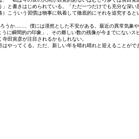
う」と書きはじめられている。「ただ一つだけでも充分な深い
略）こういう習慣は物事に執着して徹底的にそれを追究すると
ろうか……、僕には漠然とした不安がある。最近の異常気象や
のように瞬間的の印象」、その夥しい数の残像が今までにないス
く寺田寅彦が注目されるかもしれない。
正月はやってくる。ただ、新しい年を晴れ晴れと迎えることがで