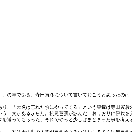
」の年である。寺田寅彦について書いておこうと思ったのは
。
り、「天災は忘れた頃にやってくる」という警鐘は寺田寅彦の
いう一文があるからだ。松尾芭蕉が詠んだ「おりおりに伊吹を
タを送ってもらった。それでやっと少しはまとまった事を考え
、「私は今の世の人間が自覚的あるいはむしろ多くは無自覚