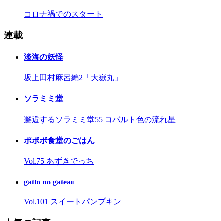
コロナ禍でのスタート
連載
淡海の妖怪
坂上田村麻呂編2「大嶽丸」
ソラミミ堂
邂逅するソラミミ堂55 コバルト色の流れ星
ポポポ食堂のごはん
Vol.75 あずきでっち
gatto no gateau
Vol.101 スイートパンプキン