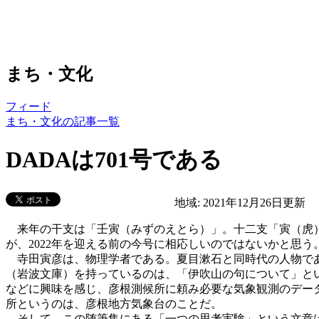
まち・文化
フィード
まち・文化の記事一覧
DADAは701号である
地域:
2021年12月26日更新
来年の干支は「壬寅（みずのえとら）」。十二支「寅（虎）
が、2022年を迎える前の今号に相応しいのではないかと思う
寺田寅彦は、物理学者である。夏目漱石と同時代の人物であ
（岩波文庫）を持っているのは、「伊吹山の句について」と
などに興味を感じ、彦根測候所に頼み必要な気象観測のデー
所というのは、彦根地方気象台のことだ。
そして、この随筆集にある「一つの思考実験」という文章は