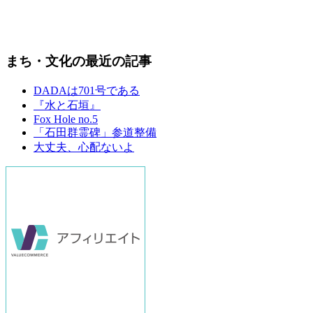
まち・文化の最近の記事
DADAは701号である
『水と石垣』
Fox Hole no.5
「石田群霊碑」参道整備
大丈夫、心配ないよ