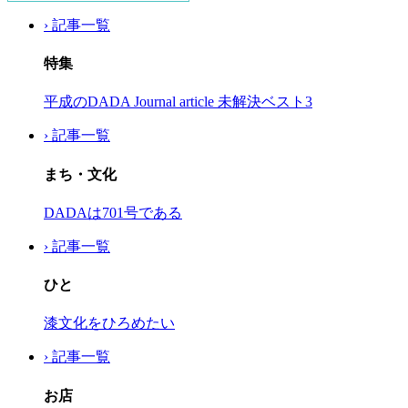
› 記事一覧
特集
平成のDADA Journal article 未解決ベスト3
› 記事一覧
まち・文化
DADAは701号である
› 記事一覧
ひと
漆文化をひろめたい
› 記事一覧
お店