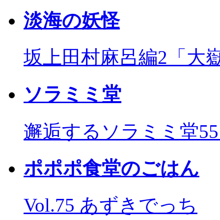
淡海の妖怪
坂上田村麻呂編2「大
ソラミミ堂
邂逅するソラミミ堂5
ポポポ食堂のごはん
Vol.75 あずきでっち