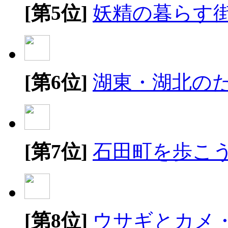
[第5位]
妖精の暮らす
[第6位]
湖東・湖北の
[第7位]
石田町を歩こ
[第8位]
ウサギとカメ