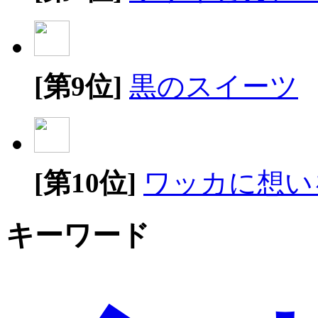
[第9位]
黒のスイーツ
[第10位]
ワッカに想い
キーワード