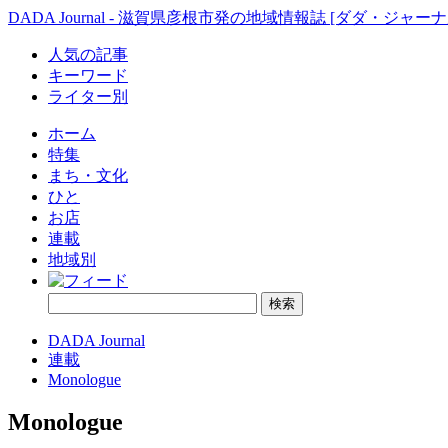
DADA Journal - 滋賀県彦根市発の地域情報誌 [ダダ・ジャーナ
人気の記事
キーワード
ライター別
ホーム
特集
まち・文化
ひと
お店
連載
地域別
DADA Journal
連載
Monologue
Monologue