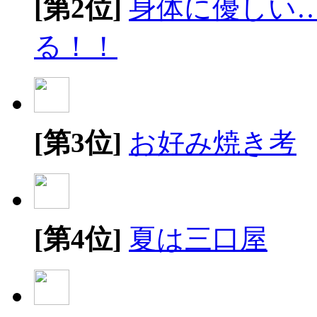
[第2位]
身体に優しい
る！！
[第3位]
お好み焼き考
[第4位]
夏は三口屋