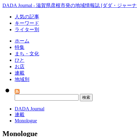
DADA Journal - 滋賀県彦根市発の地域情報誌 [ダダ・ジャーナ
人気の記事
キーワード
ライター別
ホーム
特集
まち・文化
ひと
お店
連載
地域別
DADA Journal
連載
Monologue
Monologue