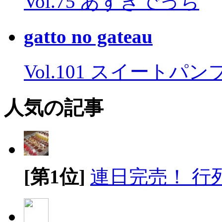
Vol.75 あずきでっち
gatto no gateau
Vol.101 スイートパ
人気の記事
[第1位]
連日完売！ 行