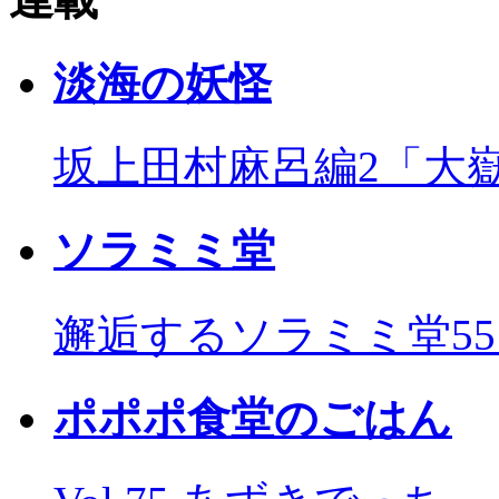
淡海の妖怪
坂上田村麻呂編2「大
ソラミミ堂
邂逅するソラミミ堂5
ポポポ食堂のごはん