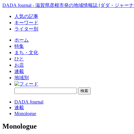
DADA Journal - 滋賀県彦根市発の地域情報誌 [ダダ・ジャーナ
人気の記事
キーワード
ライター別
ホーム
特集
まち・文化
ひと
お店
連載
地域別
DADA Journal
連載
Monologue
Monologue