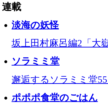
連載
淡海の妖怪
坂上田村麻呂編2「大
ソラミミ堂
邂逅するソラミミ堂5
ポポポ食堂のごはん