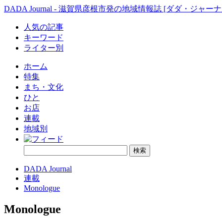
DADA Journal - 滋賀県彦根市発の地域情報誌 [ダダ・ジャーナ
人気の記事
キーワード
ライター別
ホーム
特集
まち・文化
ひと
お店
連載
地域別
DADA Journal
連載
Monologue
Monologue