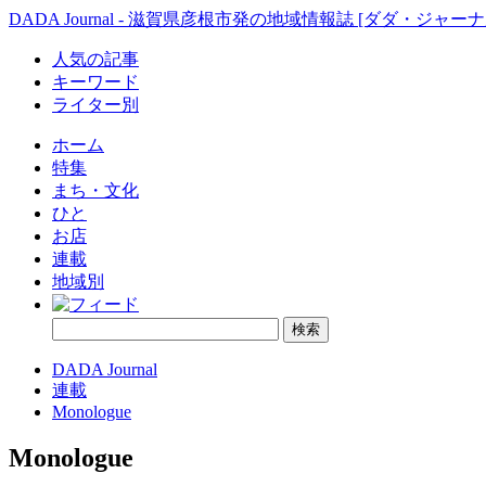
DADA Journal - 滋賀県彦根市発の地域情報誌 [ダダ・ジャーナ
人気の記事
キーワード
ライター別
ホーム
特集
まち・文化
ひと
お店
連載
地域別
DADA Journal
連載
Monologue
Monologue