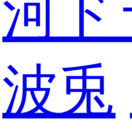
河ド
波兎