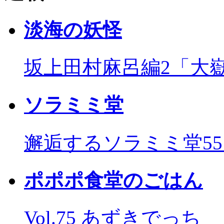
淡海の妖怪
坂上田村麻呂編2「大
ソラミミ堂
邂逅するソラミミ堂5
ポポポ食堂のごはん
Vol.75 あずきでっち