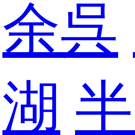
余呉
湖
半