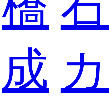
橋
石
成
カ