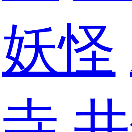
妖怪
寺
井