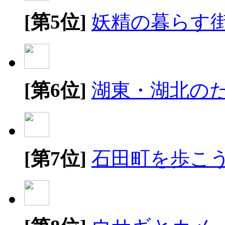
[第5位]
妖精の暮らす
[第6位]
湖東・湖北の
[第7位]
石田町を歩こ