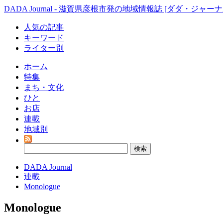
DADA Journal - 滋賀県彦根市発の地域情報誌 [ダダ・ジャーナ
人気の記事
キーワード
ライター別
ホーム
特集
まち・文化
ひと
お店
連載
地域別
DADA Journal
連載
Monologue
Monologue