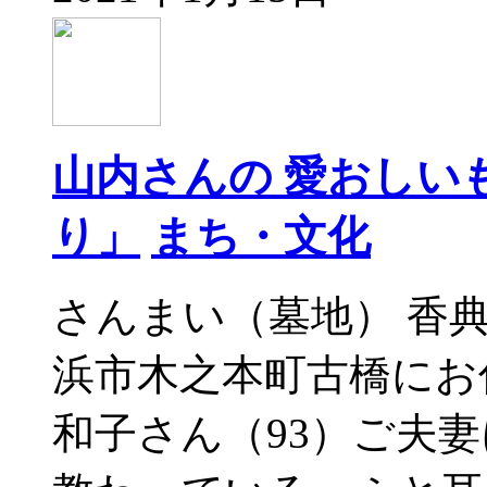
山内さんの 愛おしい
り」
まち・文化
さんまい（墓地） 香
浜市木之本町古橋にお
和子さん（93）ご夫