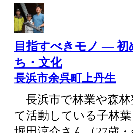
目指すべきモノ ― 初
ち・文化
長浜市余呉町上丹生
長浜市で林業や森林
て活動している子林葉
堀田涼介さん（27歳