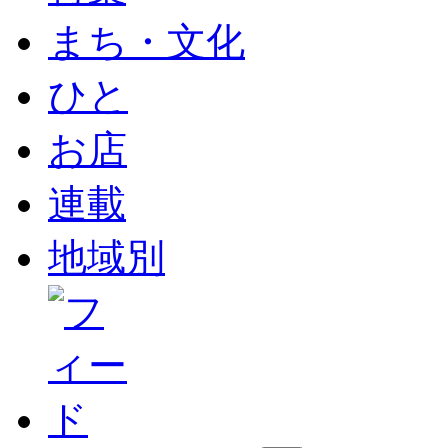
まち・文化
ひと
お店
連載
地域別