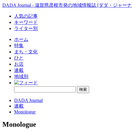
DADA Journal - 滋賀県彦根市発の地域情報誌 [ダダ・ジャーナ
人気の記事
キーワード
ライター別
ホーム
特集
まち・文化
ひと
お店
連載
地域別
DADA Journal
連載
Monologue
Monologue