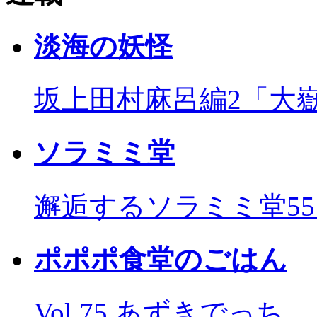
淡海の妖怪
坂上田村麻呂編2「大
ソラミミ堂
邂逅するソラミミ堂5
ポポポ食堂のごはん
Vol.75 あずきでっち