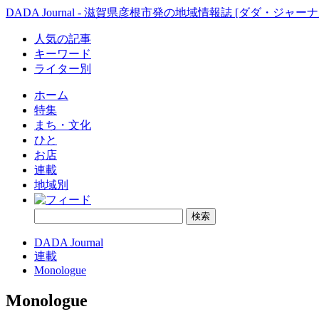
DADA Journal - 滋賀県彦根市発の地域情報誌 [ダダ・ジャーナ
人気の記事
キーワード
ライター別
ホーム
特集
まち・文化
ひと
お店
連載
地域別
DADA Journal
連載
Monologue
Monologue