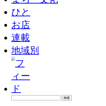
ひと
お店
連載
地域別