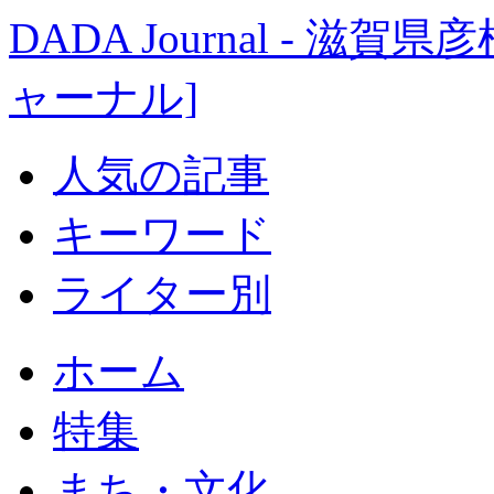
DADA Journal - 
ャーナル]
人気の記事
キーワード
ライター別
ホーム
特集
まち・文化