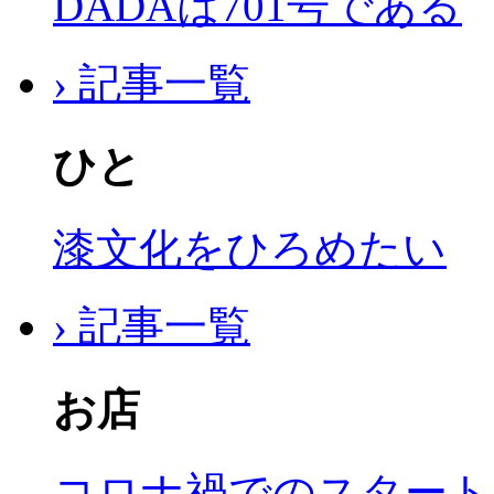
DADAは701号である
› 記事一覧
ひと
漆文化をひろめたい
› 記事一覧
お店
コロナ禍でのスタート