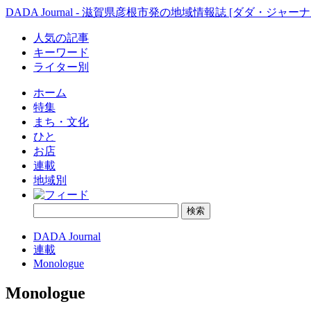
DADA Journal - 滋賀県彦根市発の地域情報誌 [ダダ・ジャーナ
人気の記事
キーワード
ライター別
ホーム
特集
まち・文化
ひと
お店
連載
地域別
DADA Journal
連載
Monologue
Monologue