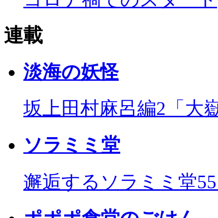
連載
淡海の妖怪
坂上田村麻呂編2「大
ソラミミ堂
邂逅するソラミミ堂5