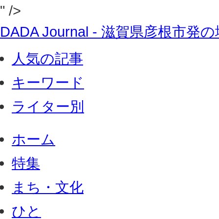
" />
DADA Journal - 滋賀県彦根
人気の記事
キーワード
ライター別
ホーム
特集
まち・文化
ひと