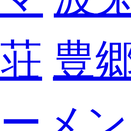
荘
豊
ーメン