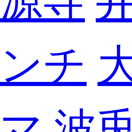
源寺
ンチ
マ
波