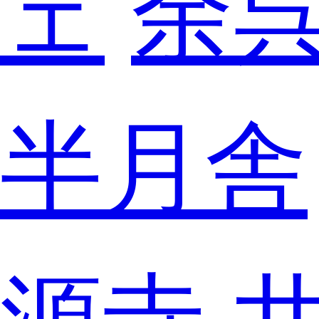
ェ
余
半月舎