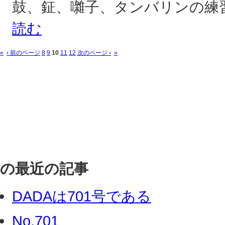
鼓、鉦、囃子、タンバリンの練習
読む
«
‹ 前のページ
8
9
10
11
12
次のページ ›
»
の最近の記事
DADAは701号である
No.701