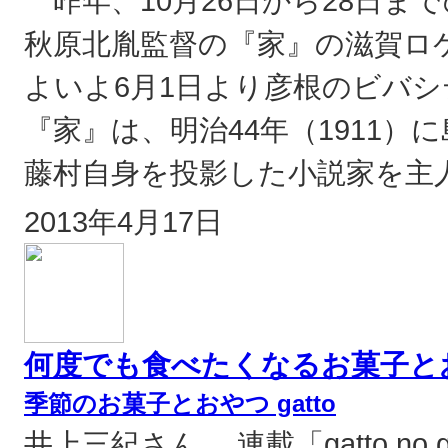
昨年、10月26日から28日ま
秋原北胤監督の『家』の滋賀ロ
よいよ6月1日より彦根のビバ
『家』は、明治44年（1911
藤村自身を投影した小説家を主人
2013年4月17日
何度でも食べたくなるお菓子と
季節のお菓子とおやつ gatto
井上三紀さん 連載「gatto no 