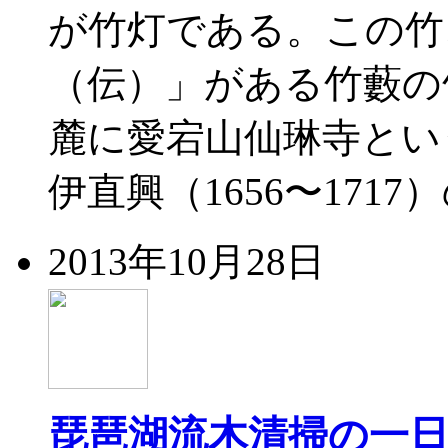
が竹灯である。この竹
（伝）」がある竹藪の
麓に愛宕山仙琳寺とい
伊直興（1656〜1717）
2013年10月28日
琵琶湖流木清掃の一