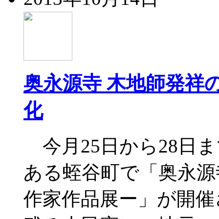
奥永源寺 木地師発祥
化
今月25日から28日
ある蛭谷町で「奥永源
作家作品展ー」が開催