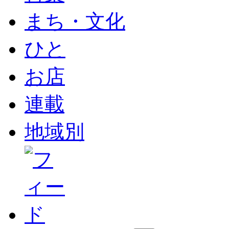
まち・文化
ひと
お店
連載
地域別