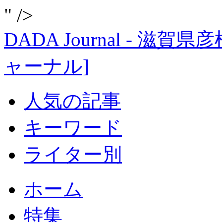
" />
DADA Journal - 
ャーナル]
人気の記事
キーワード
ライター別
ホーム
特集