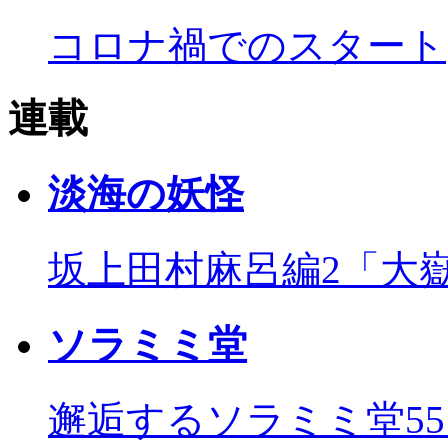
コロナ禍でのスタート
連載
淡海の妖怪
坂上田村麻呂編2「大
ソラミミ堂
邂逅するソラミミ堂5