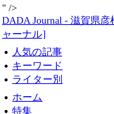
" />
DADA Journal - 
ャーナル]
人気の記事
キーワード
ライター別
ホーム
特集