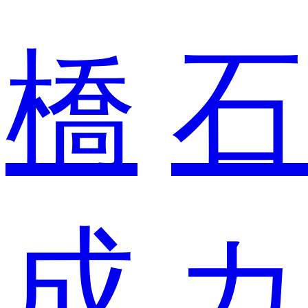
橋
石
成
カ