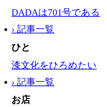
DADAは701号である
› 記事一覧
ひと
漆文化をひろめたい
› 記事一覧
お店