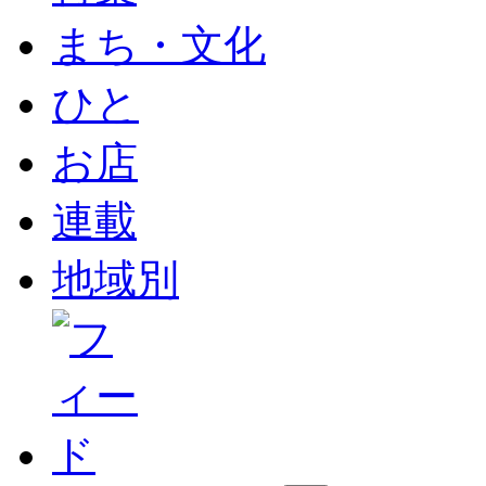
まち・文化
ひと
お店
連載
地域別