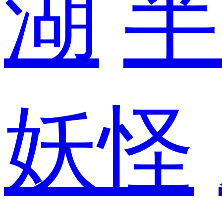
湖
半
妖怪