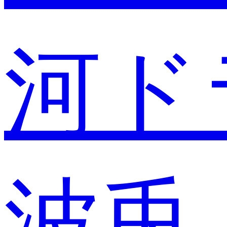
河ド
波兎