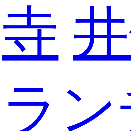
寺
井
ラン