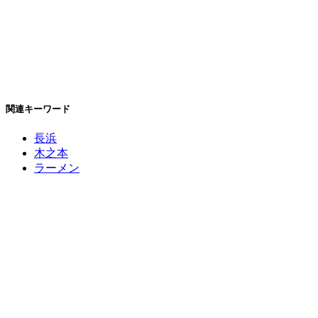
関連キーワード
長浜
木之本
ラーメン