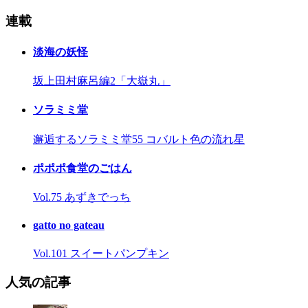
連載
淡海の妖怪
坂上田村麻呂編2「大嶽丸」
ソラミミ堂
邂逅するソラミミ堂55 コバルト色の流れ星
ポポポ食堂のごはん
Vol.75 あずきでっち
gatto no gateau
Vol.101 スイートパンプキン
人気の記事