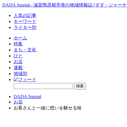
DADA Journal - 滋賀県彦根市発の地域情報誌 [ダダ・ジャーナ
人気の記事
キーワード
ライター別
ホーム
特集
まち・文化
ひと
お店
連載
地域別
DADA Journal
お店
お客さんと一緒に想いを馳せる味