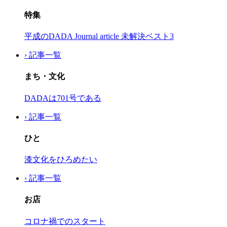
特集
平成のDADA Journal article 未解決ベスト3
› 記事一覧
まち・文化
DADAは701号である
› 記事一覧
ひと
漆文化をひろめたい
› 記事一覧
お店
コロナ禍でのスタート