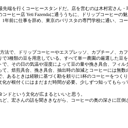
ウェーブの最先端を行くコーヒースタンドだ。店を営むのは木村宏さ
ヒー店 Yeti Fazendaに通ううちに、ドリップコーヒ
。1年前に仕事を辞め、東京のバリスタの専門学校に通い、コ
方法で、ドリップコーヒーやエスプレッソ、カプチーノ、カフ
りで3種類の豆を用意している。すべて単一農園の厳選した豆
で、その日の気温や湿度によって豆の量や挽き具合、フィル
って、焙煎具合、挽き具合、抽出時の加減とコーヒーには無数
で、あるときは経験に基づく勘を頼りに1杯のコーヒーをつく
化が根付くにはまだまだ時間が必要。少しずつ知ってもらっ
ヒースタンドという文化が広まるといいと思う。
ど、宏さんの話を聞ききながら、コーヒーの奥の深さに圧倒