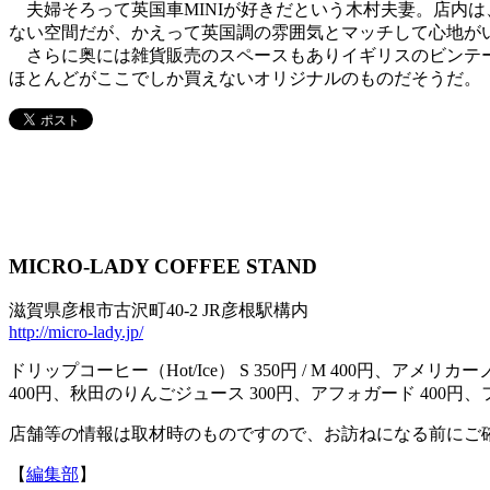
夫婦そろって英国車MINIが好きだという木村夫妻。店内は
ない空間だが、かえって英国調の雰囲気とマッチして心地が
さらに奥には雑貨販売のスペースもありイギリスのビンテー
ほとんどがここでしか買えないオリジナルのものだそうだ。
MICRO-LADY COFFEE STAND
滋賀県彦根市古沢町40-2 JR彦根駅構内
http://micro-lady.jp/
ドリップコーヒー（Hot/Ice） S 350円 / M 400円、アメリカーノ（H
400円、秋田のりんごジュース 300円、アフォガード 400円、
店舗等の情報は取材時のものですので、お訪ねになる前にご
【
編集部
】