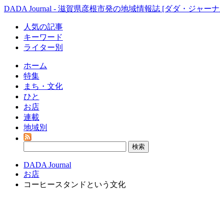
DADA Journal - 滋賀県彦根市発の地域情報誌 [ダダ・ジャーナ
人気の記事
キーワード
ライター別
ホーム
特集
まち・文化
ひと
お店
連載
地域別
DADA Journal
お店
コーヒースタンドという文化