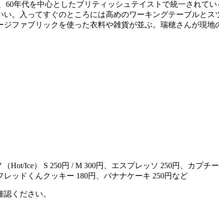
、60年代を中心としたブリティッシュテイストで統一されてい
いい。入ってすぐのところには高めのワーキングテーブルとス
ジファブリックを使った衣料や雑貨が並ぶ。瑞穂さんが現地
ot/Ice） S 250円 / M 300円、エスプレッソ 250円、カプチーノ S
フレッドくんクッキー 180円、バナナケーキ 250円など
確認ください。