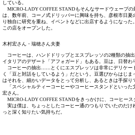
している。
MICRO-LADY COFFEE STANDもそんなサード
は、数年前、コーノ式ドリッパーに興味を持ち、彦根市日夏のコー
り独自に研究を重ね、イベントなどに出店するようになった
この店をオープンした。
木村宏さん・瑞穂さん夫妻
コーヒーは、ハンドドリップとエスプレッソの2種類の抽出
イタリアのデザート「アフォガード」もある。豆は、日替わ
コーヒーの抽出……とくにエスプレッソは非常にデリケート
く「豆と対話をしているよう」だという。豆選びからはじま
はそれを、細かいデータをとって分析し、あるときは手探り
「スペシャルティーコーヒーやコーヒースタンドといった文
宏さん。
MICRO-LADY COFFEE STANDをきっかけに、コー
実は僕は、ちょっとしたコーヒー通のつもりでいたのだけれ
っと深く知りたい気持ちだ。