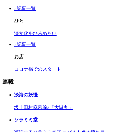
› 記事一覧
ひと
漆文化をひろめたい
› 記事一覧
お店
コロナ禍でのスタート
連載
淡海の妖怪
坂上田村麻呂編2「大嶽丸」
ソラミミ堂