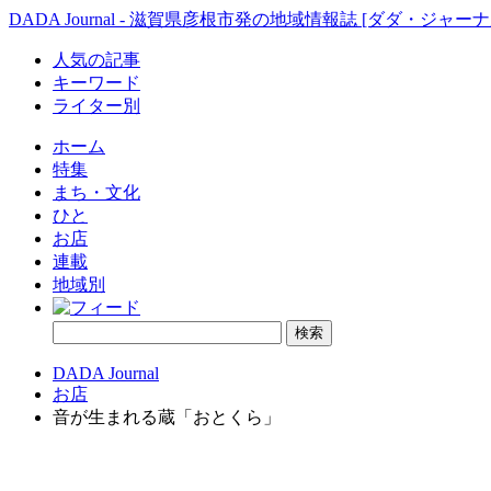
DADA Journal - 滋賀県彦根市発の地域情報誌 [ダダ・ジャーナ
人気の記事
キーワード
ライター別
ホーム
特集
まち・文化
ひと
お店
連載
地域別
DADA Journal
お店
音が生まれる蔵「おとくら」