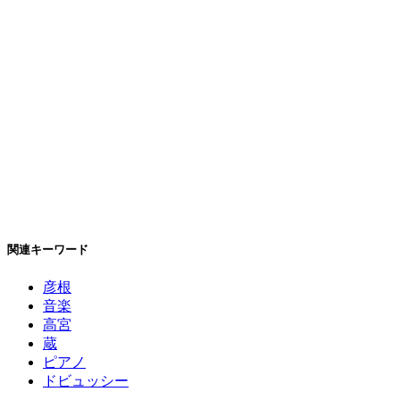
関連キーワード
彦根
音楽
高宮
蔵
ピアノ
ドビュッシー