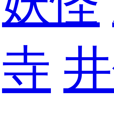
妖怪
寺
井