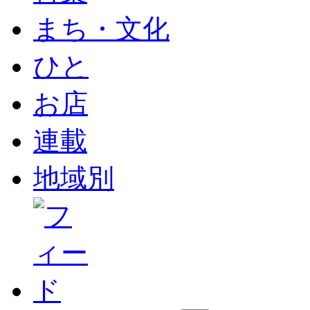
まち・文化
ひと
お店
連載
地域別