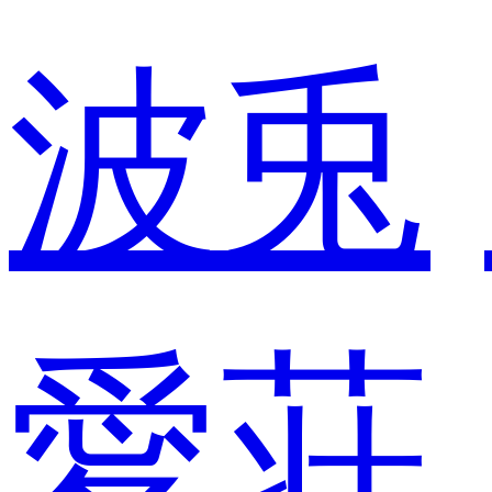
波兎
愛荘