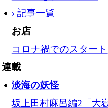
› 記事一覧
お店
コロナ禍でのスタート
連載
淡海の妖怪
坂上田村麻呂編2「大