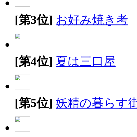
[第3位]
お好み焼き考
[第4位]
夏は三口屋
[第5位]
妖精の暮らす