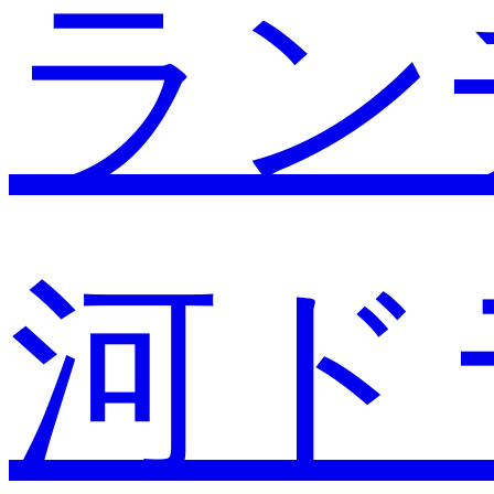
ラン
河ド