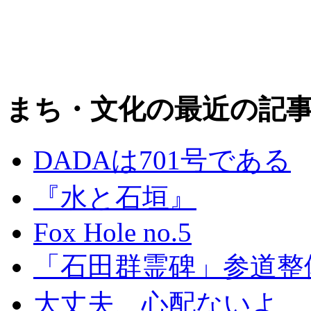
まち・文化の最近の記
DADAは701号である
『水と石垣』
Fox Hole no.5
「石田群霊碑」参道整
大丈夫、心配ないよ