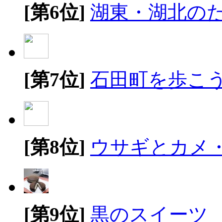
[第6位]
湖東・湖北の
[第7位]
石田町を歩こ
[第8位]
ウサギとカメ
[第9位]
黒のスイーツ