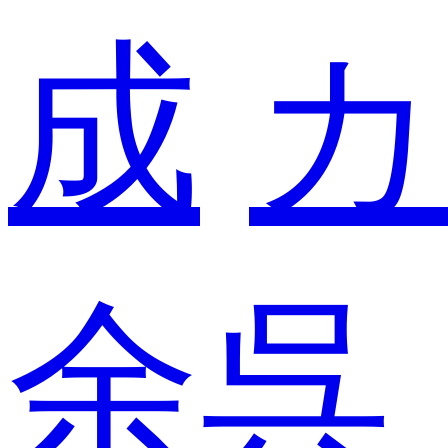
成
カ
余呉