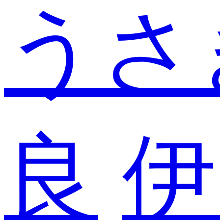
うさ
良
伊