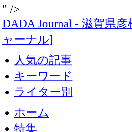
" />
DADA Journal - 
ャーナル]
人気の記事
キーワード
ライター別
ホーム
特集