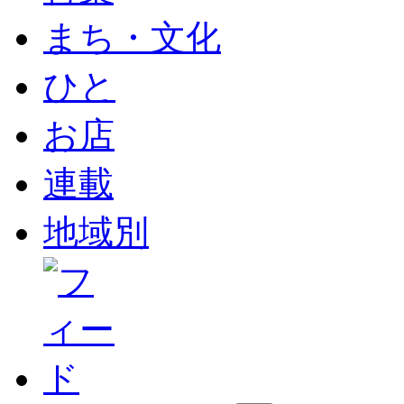
まち・文化
ひと
お店
連載
地域別