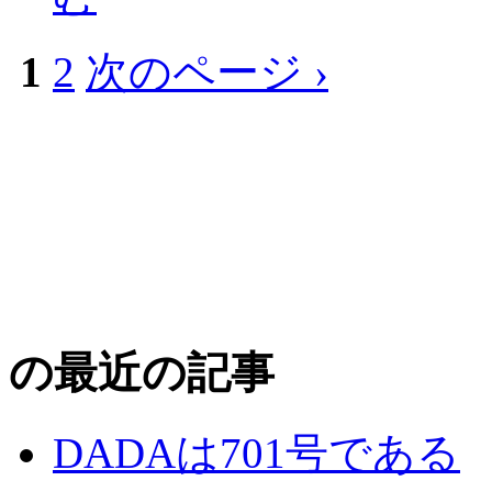
1
2
次のページ ›
の最近の記事
DADAは701号である