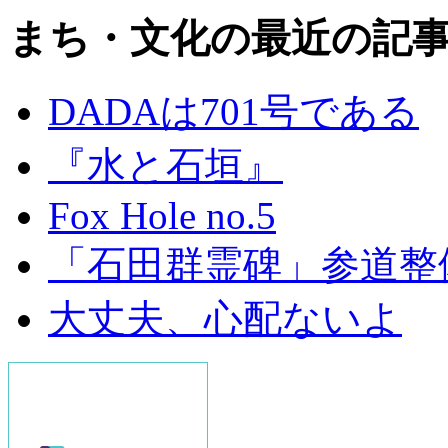
まち・文化の最近の記
DADAは701号である
『水と石垣』
Fox Hole no.5
「石田群霊碑」参道整
大丈夫、心配ないよ