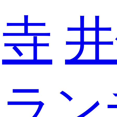
寺
井
ラン