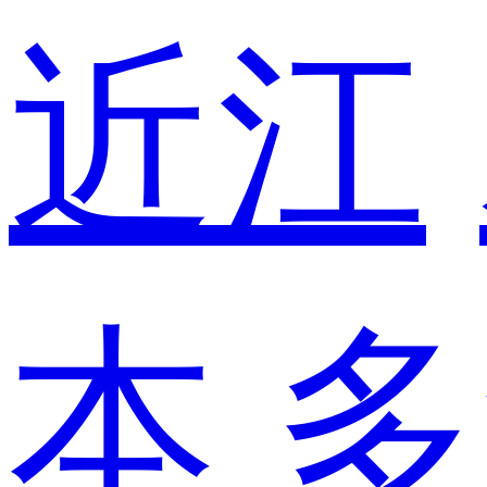
近江
本
多