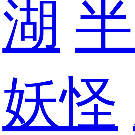
湖
半
妖怪