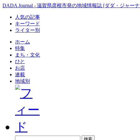
DADA Journal - 滋賀県彦根市発の地域情報誌 [ダダ・ジャーナ
人気の記事
キーワード
ライター別
ホーム
特集
まち・文化
ひと
お店
連載
地域別