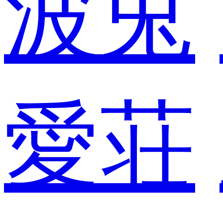
波兎
愛荘