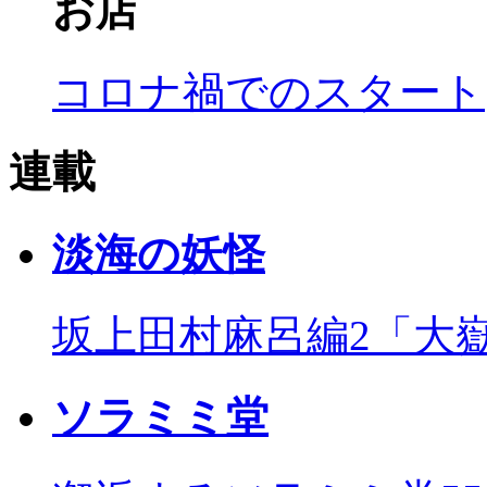
お店
コロナ禍でのスタート
連載
淡海の妖怪
坂上田村麻呂編2「大
ソラミミ堂