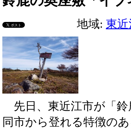
鈴鹿の奥座敷「イブ
地域:
東近
先日、東近江市が「鈴鹿
同市から登れる特徴のあ