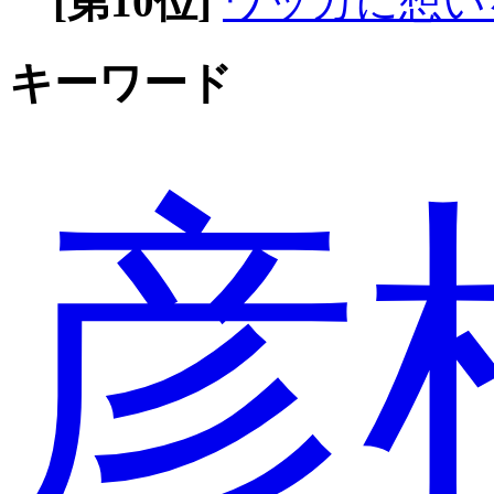
[第10位]
ワッカに想い
キーワード
彦