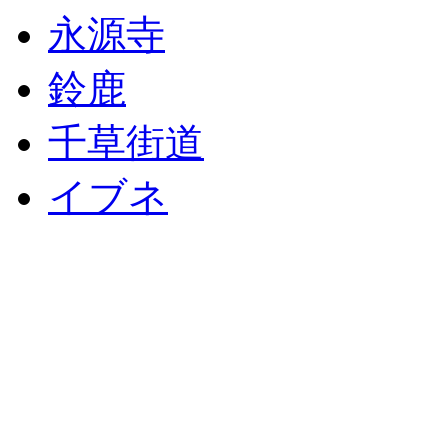
永源寺
鈴鹿
千草街道
イブネ