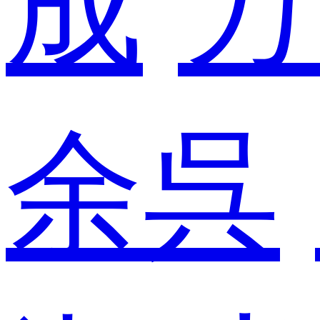
成
カ
余呉