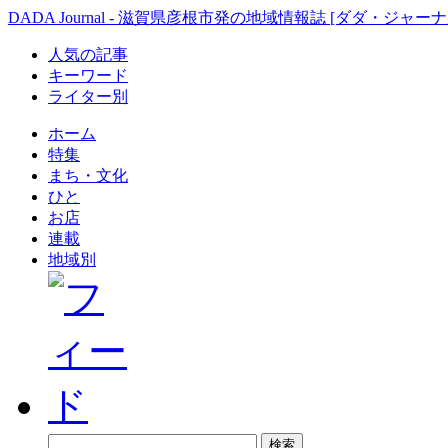
DADA Journal - 滋賀県彦根市発の地域情報誌 [ダダ・ジャーナ
人気の記事
キーワード
ライター別
ホーム
特集
まち・文化
ひと
お店
連載
地域別