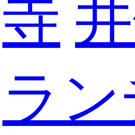
寺
井
ラン