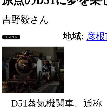
原点のD51に夢を乗
吉野毅さん
地域:
彦根
D51蒸気機関車、通称