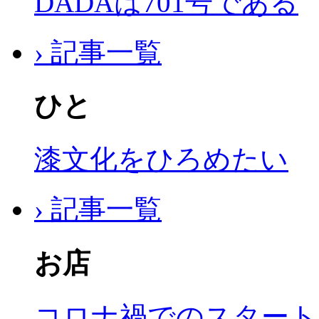
DADAは701号である
› 記事一覧
ひと
漆文化をひろめたい
› 記事一覧
お店
コロナ禍でのスタート