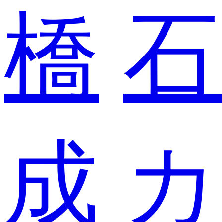
橋
石
成
カ