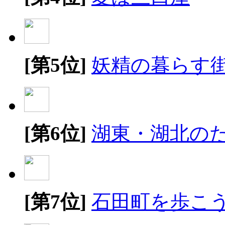
[第5位]
妖精の暮らす
[第6位]
湖東・湖北の
[第7位]
石田町を歩こ