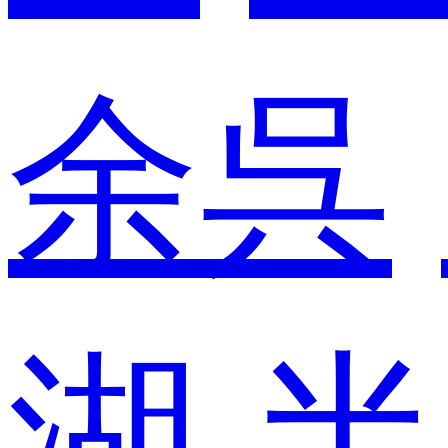
余呉
湖
半