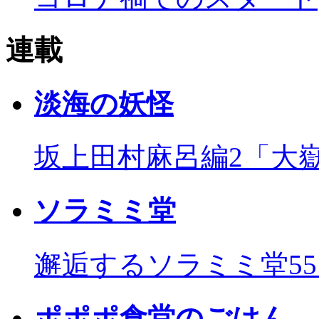
連載
淡海の妖怪
坂上田村麻呂編2「大
ソラミミ堂
邂逅するソラミミ堂5
ポポポ食堂のごはん