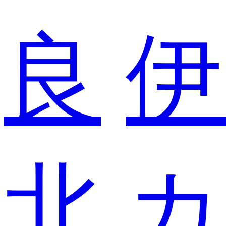
良
伊
北
カ