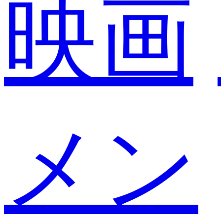
映画
メン