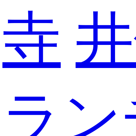
寺
井
ラン