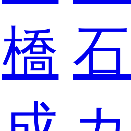
橋
石
成
カ