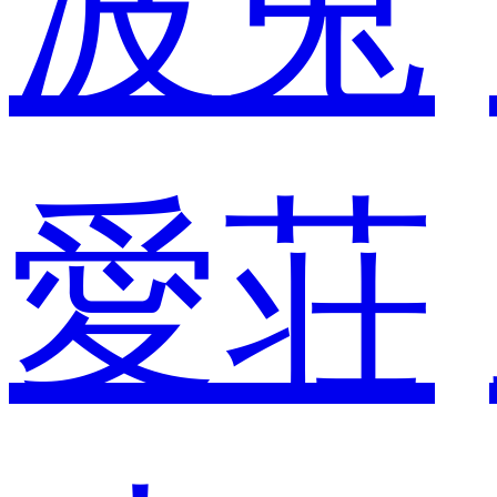
波兎
愛荘