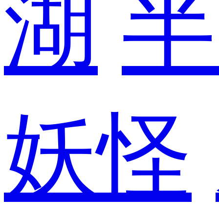
湖
半
妖怪