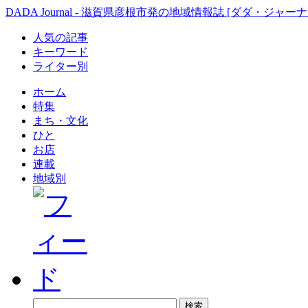
DADA Journal - 滋賀県彦根市発の地域情報誌 [ダダ・ジャーナ
人気の記事
キーワード
ライター別
ホーム
特集
まち・文化
ひと
お店
連載
地域別