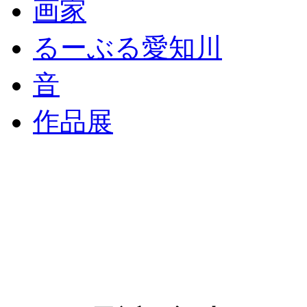
画家
るーぶる愛知川
音
作品展