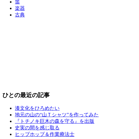
笛
楽器
古典
ひとの最近の記事
漆文化をひろめたい
地元の山の“山Ｔシャツ”を作ってみた
『トチノキ巨木の森を守る』を出版
史実の間を感じ取る
ヒップホップ＆作業療法士