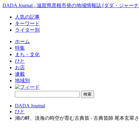
DADA Journal - 滋賀県彦根市発の地域情報誌 [ダダ・ジャーナ
人気の記事
キーワード
ライター別
ホーム
特集
まち・文化
ひと
お店
連載
地域別
DADA Journal
ひと
湖の畔、淡海の時空が育む古典笛 - 古典笛師 尾本玄翠