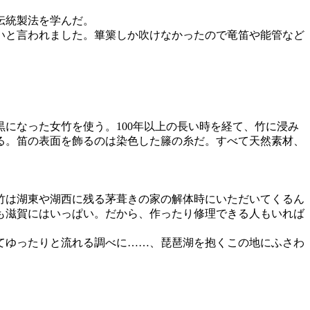
伝統製法を学んだ。
いと言われました。篳篥しか吹けなかったので竜笛や能管など
になった女竹を使う。100年以上の長い時を経て、竹に浸み
る。笛の表面を飾るのは染色した籐の糸だ。すべて天然素材、
。
竹は湖東や湖西に残る茅葺きの家の解体時にいただいてくるん
も滋賀にはいっぱい。だから、作ったり修理できる人もいれば
てゆったりと流れる調べに……、琵琶湖を抱くこの地にふさわ