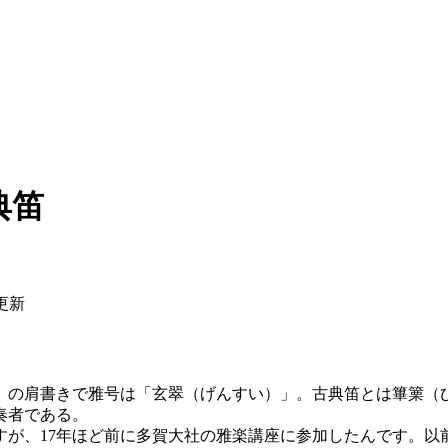
典笛
日更新
」の肩書きで雅号は「玄翠（げんすい）」。古典笛とは篳篥（
奏者である。
すが、17年ほど前に多賀大社の雅楽講座に参加したんです。以