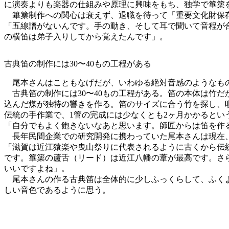
に演奏よりも楽器の仕組みや原理に興味をもち、独学で篳篥
篳篥制作への関心は衰えず、退職を待って「重要文化財保存
「五線譜がないんです。手の動き、そして耳で聞いて音程が
の横笛は弟子入りしてから覚えたんです」。
古典笛の制作には30〜40もの工程がある
尾本さんはこともなげだが、いわゆる絶対音感のようなも
古典笛の制作には30〜40もの工程がある。笛の本体は竹だ
込んだ煤が独特の響きを作る。笛のサイズに合う竹を探し、
伝統の手作業で、1管の完成には少なくとも2ヶ月かかるとい
「自分でもよく飽きないなあと思います。師匠からは笛を作
長年民間企業での研究開発に携わっていた尾本さんは現在、
「滋賀は近江猿楽や曳山祭りに代表されるように古くから伝
です。篳篥の蘆舌（リード）は近江八幡の葦が最高です。さ
いいですよね」。
尾本さんの作る古典笛は全体的に少しふっくらして、ふくよ
しい音色であるように思う。