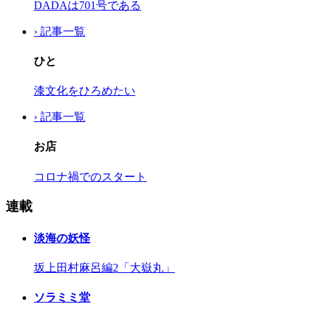
DADAは701号である
› 記事一覧
ひと
漆文化をひろめたい
› 記事一覧
お店
コロナ禍でのスタート
連載
淡海の妖怪
坂上田村麻呂編2「大嶽丸」
ソラミミ堂