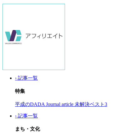
› 記事一覧
特集
平成のDADA Journal article 未解決ベスト3
› 記事一覧
まち・文化