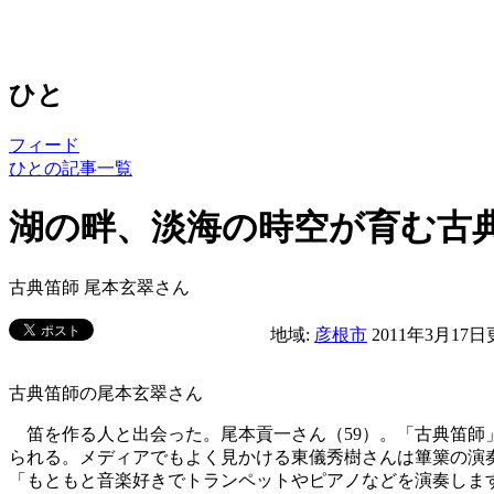
ひと
フィード
ひとの記事一覧
湖の畔、淡海の時空が育む古
古典笛師 尾本玄翠さん
地域:
彦根市
2011年3月17
古典笛師の尾本玄翠さん
笛を作る人と出会った。尾本貢一さん（59）。「古典笛師
られる。メディアでもよく見かける東儀秀樹さんは篳篥の演
「もともと音楽好きでトランペットやピアノなどを演奏しま