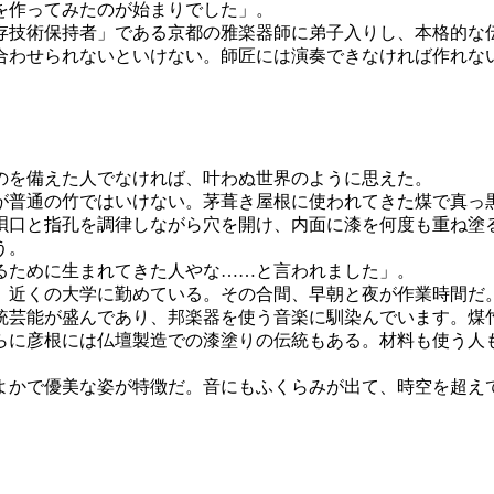
を作ってみたのが始まりでした」。
技術保持者」である京都の雅楽器師に弟子入りし、本格的な
合わせられないといけない。師匠には演奏できなければ作れな
のを備えた人でなければ、叶わぬ世界のように思えた。
が普通の竹ではいけない。茅葺き屋根に使われてきた煤で真っ黒
唄口と指孔を調律しながら穴を開け、内面に漆を何度も重ね塗
う。
るために生まれてきた人やな……と言われました」。
近くの大学に勤めている。その合間、早朝と夜が作業時間だ
統芸能が盛んであり、邦楽器を使う音楽に馴染んでいます。煤
らに彦根には仏壇製造での漆塗りの伝統もある。材料も使う人
かで優美な姿が特徴だ。音にもふくらみが出て、時空を超え