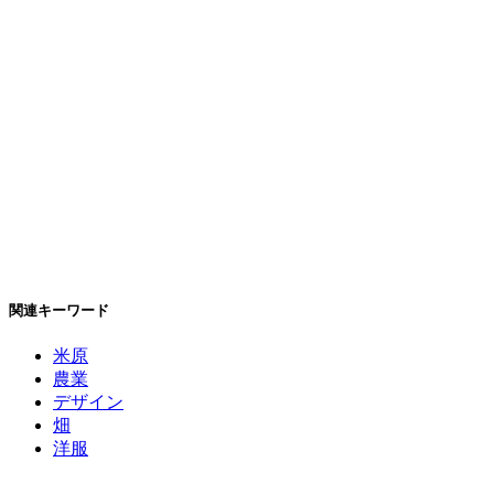
関連キーワード
米原
農業
デザイン
畑
洋服