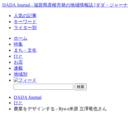
DADA Journal - 滋賀県彦根市発の地域情報誌 [ダダ・ジャーナ
人気の記事
キーワード
ライター別
ホーム
特集
まち・文化
ひと
お店
連載
地域別
DADA Journal
ひと
農業をデザインする - Ryu-s米原 立澤竜也さん