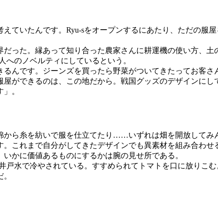
ていたんです。Ryu-sをオープンするにあたり、ただの服
だった。縁あって知り合った農家さんに耕運機の使い方、土
た人へのノベルティにしているという。
るんです。ジーンズを買ったら野菜がついてきたってお客さ
服屋ができるのは、この地だから。戦国グッズのデザインにし
す」。
から糸を紡いで服を仕立てたり……いずれは畑を開放してみ
す。これまで自分がしてきたデザインでも異素材を組み合わせ
、いかに価値あるものにするかは腕の見せ所である。
が井戸水で冷やされている。すすめられてトマトを口に放りこ
だ。