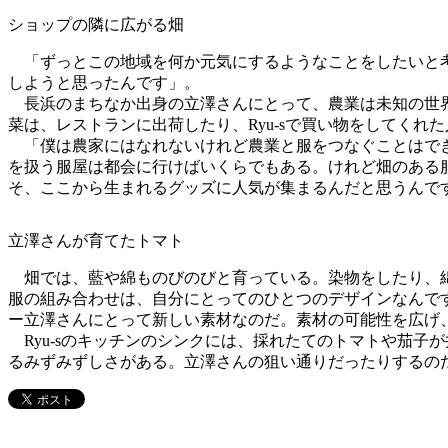
ショップの隣に広がる畑
「ずっとこの地域を何か元気にするようなことをしたいと考え
しようと思ったんです」。
長浜のまちなか出身の立澤さんにとって、農業は未知の世界
菜は、レストランに出荷したり、Ryu-sで買い物をしてくれ
「僕は農家にはなれないけれど農業と服をつなぐことはでき
を扱う服屋は都会に行けばいくらでもある。けれど畑のある
そ、ここから生まれるグッズに人気が集まるんだと思うんで
立澤さんが育てたトマト
畑では、藍や綿ものびのびと育っている。染物をしたり、綿
服の組み合わせは、自分にとってのひとつのデザインなんで
ー立澤さんにとって新しい素材なのだ。素材の可能性を広げ
Ryu-sのキッチンのシンクには、採れたてのトマトや茄子
るみずみずしさがある。立澤さんの狙い通りだったりするの