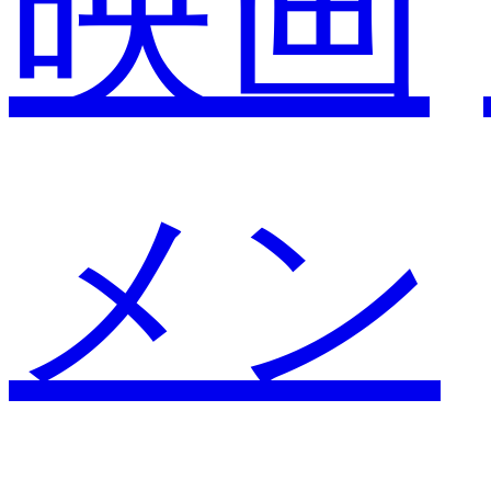
映画
メン