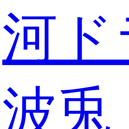
河ド
波兎