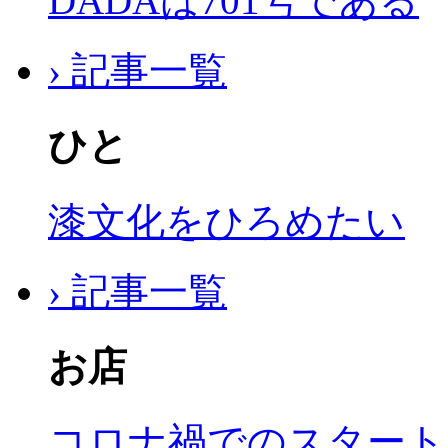
DADAは701号である
› 記事一覧
ひと
漆文化をひろめたい
› 記事一覧
お店
コロナ禍でのスタート