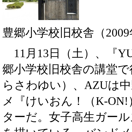
豊郷小学校旧校舎（200
11月13日（土）、『YUI♥AZ
郷小学校旧校舎の講堂で
らさわゆい）、AZUは
メ『けいおん！（K-ON
ターだ。女子高生ガール