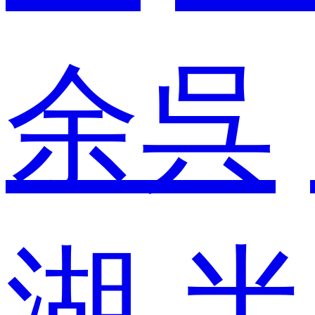
余呉
湖
半