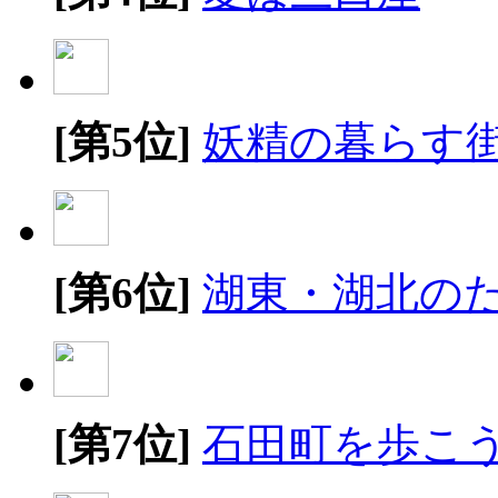
[第5位]
妖精の暮らす
[第6位]
湖東・湖北の
[第7位]
石田町を歩こ