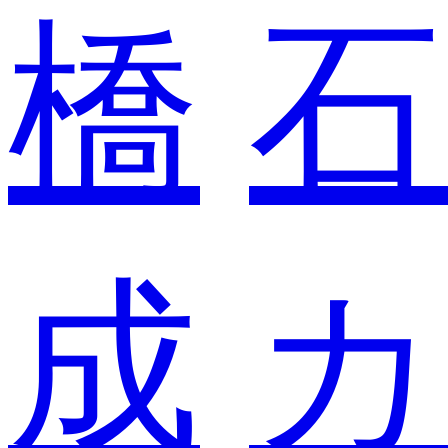
橋
石
成
カ