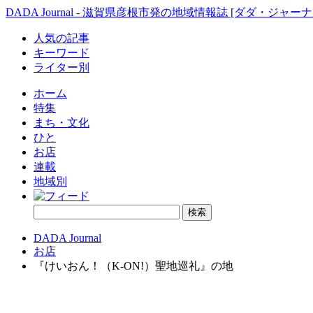
DADA Journal - 滋賀県彦根市発の地域情報誌 [ダダ・ジャーナ
人気の記事
キーワード
ライター別
ホーム
特集
まち・文化
ひと
お店
連載
地域別
DADA Journal
お店
『けいおん！（K-ON!）聖地巡礼』の地