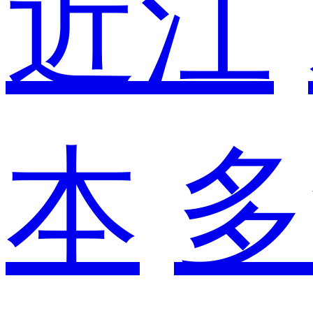
近江
本
多