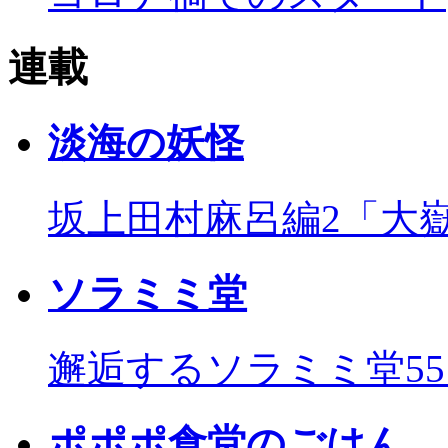
連載
淡海の妖怪
坂上田村麻呂編2「大
ソラミミ堂
邂逅するソラミミ堂5
ポポポ食堂のごはん