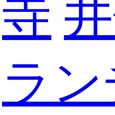
寺
井
ラン