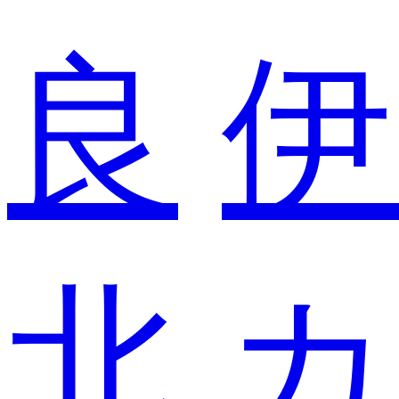
良
伊
北
カ