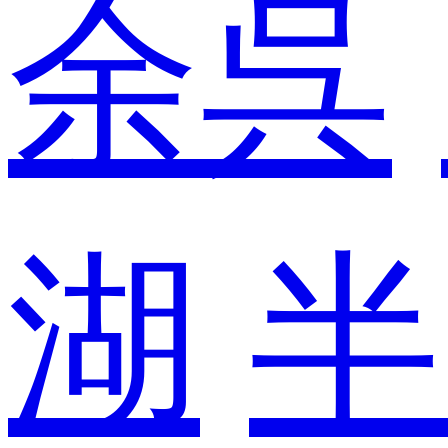
余呉
湖
半