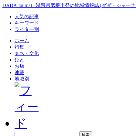
DADA Journal - 滋賀県彦根市発の地域情報誌 [ダダ・ジャーナ
人気の記事
キーワード
ライター別
ホーム
特集
まち・文化
ひと
お店
連載
地域別