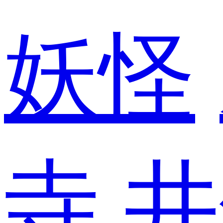
妖怪
寺
井