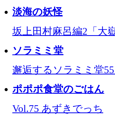
淡海の妖怪
坂上田村麻呂編2「大
ソラミミ堂
邂逅するソラミミ堂5
ポポポ食堂のごはん
Vol.75 あずきでっち