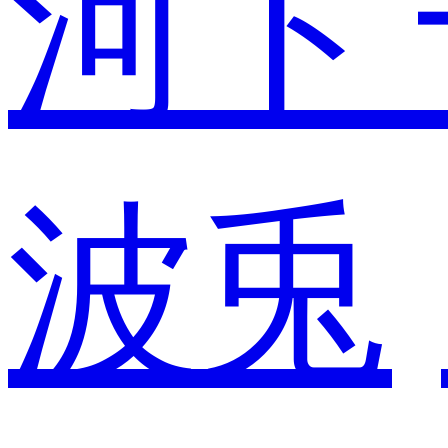
河ド
波兎