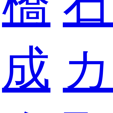
橋
石
成
カ