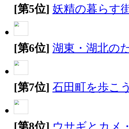
[第5位]
妖精の暮らす
[第6位]
湖東・湖北の
[第7位]
石田町を歩こ
[第8位]
ウサギとカメ