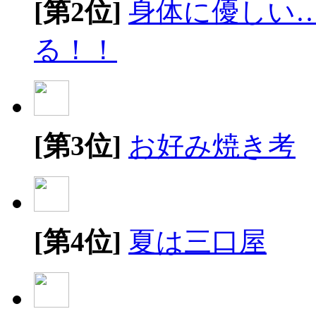
[第2位]
身体に優しい
る！！
[第3位]
お好み焼き考
[第4位]
夏は三口屋