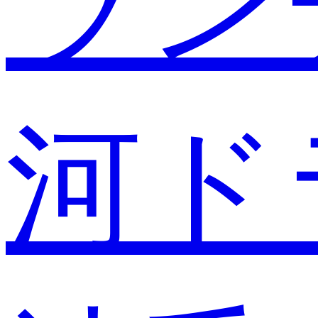
ラン
河ド