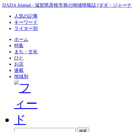
DADA Journal - 滋賀県彦根市発の地域情報誌 [ダダ・ジャーナ
人気の記事
キーワード
ライター別
ホーム
特集
まち・文化
ひと
お店
連載
地域別