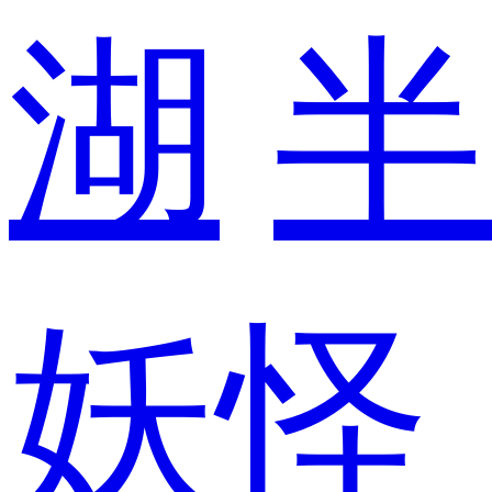
湖
半
妖怪