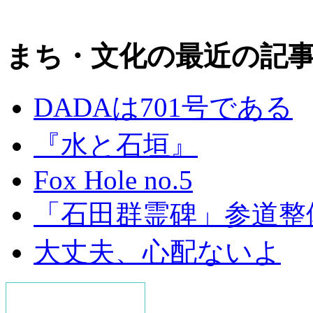
まち・文化の最近の記
DADAは701号である
『水と石垣』
Fox Hole no.5
「石田群霊碑」参道整
大丈夫、心配ないよ