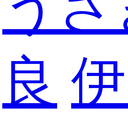
うさ
良
伊