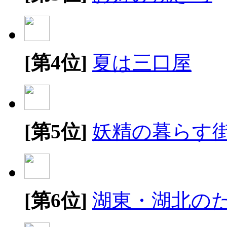
[第4位]
夏は三口屋
[第5位]
妖精の暮らす
[第6位]
湖東・湖北の