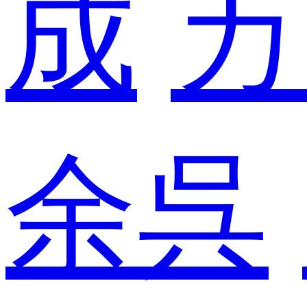
成
カ
余呉