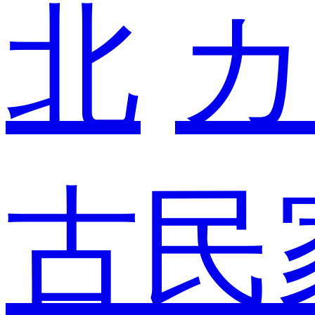
北
カ
古民