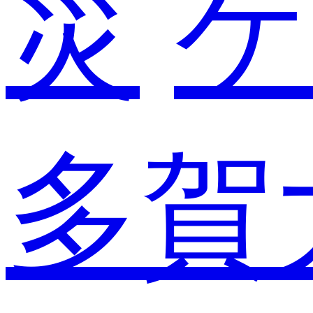
災
ケ
多賀