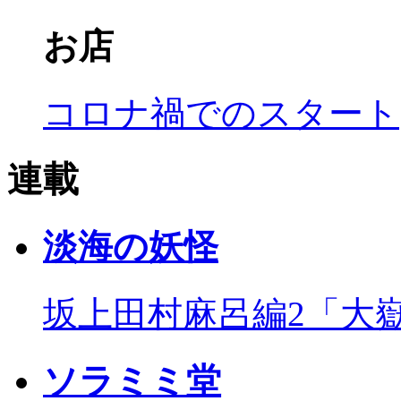
お店
コロナ禍でのスタート
連載
淡海の妖怪
坂上田村麻呂編2「大
ソラミミ堂