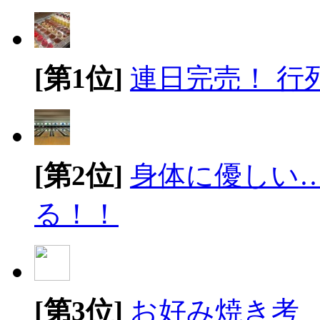
[第1位]
連日完売！ 行
[第2位]
身体に優しい
る！！
[第3位]
お好み焼き考