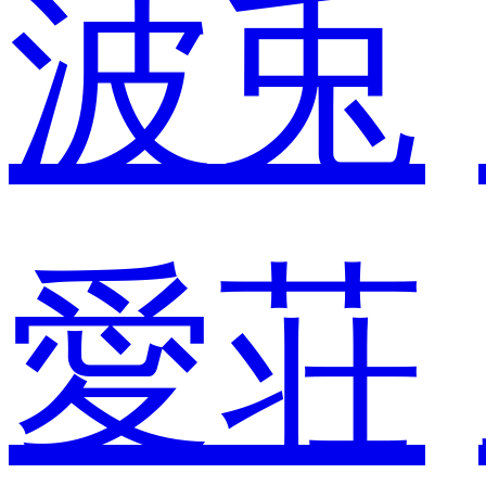
波兎
愛荘