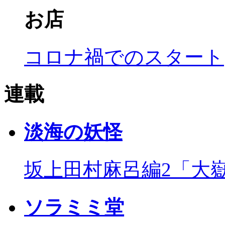
お店
コロナ禍でのスタート
連載
淡海の妖怪
坂上田村麻呂編2「大
ソラミミ堂