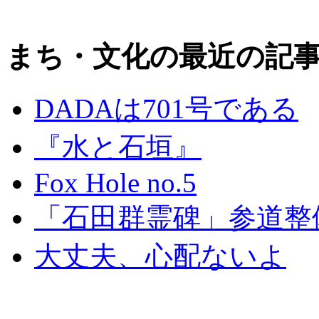
まち・文化の最近の記
DADAは701号である
『水と石垣』
Fox Hole no.5
「石田群霊碑」参道整
大丈夫、心配ないよ