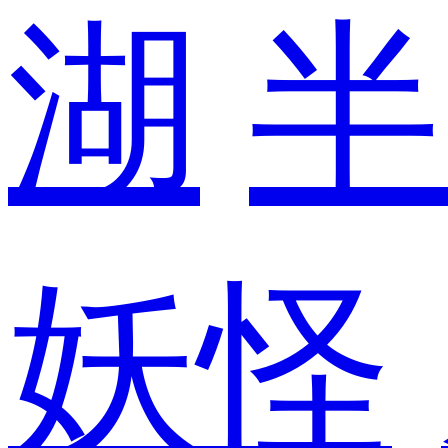
湖
半
妖怪