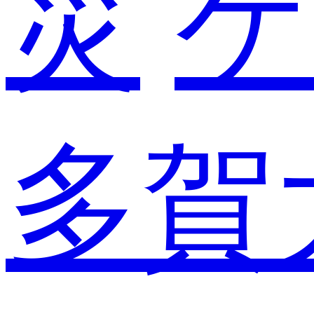
災
ケ
多賀