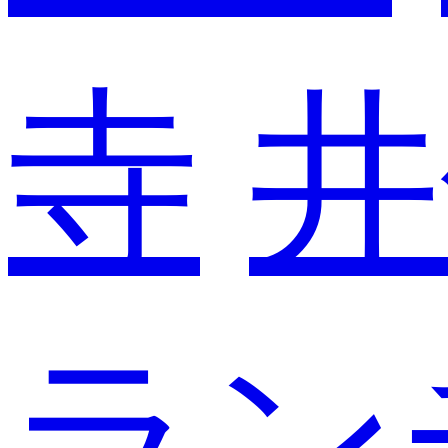
寺
井
ラン