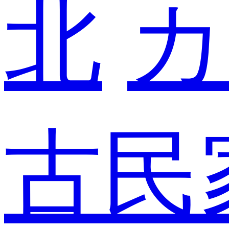
北
カ
古民