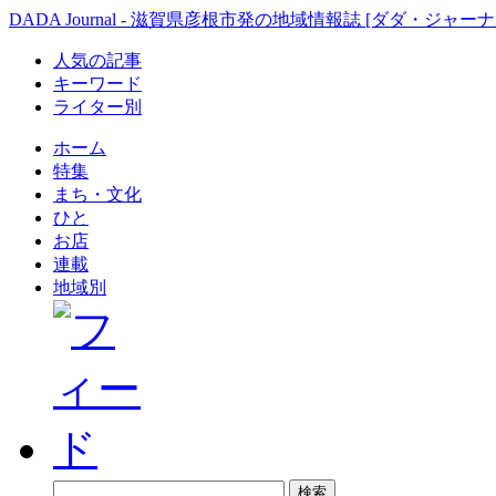
DADA Journal - 滋賀県彦根市発の地域情報誌 [ダダ・ジャーナ
人気の記事
キーワード
ライター別
ホーム
特集
まち・文化
ひと
お店
連載
地域別