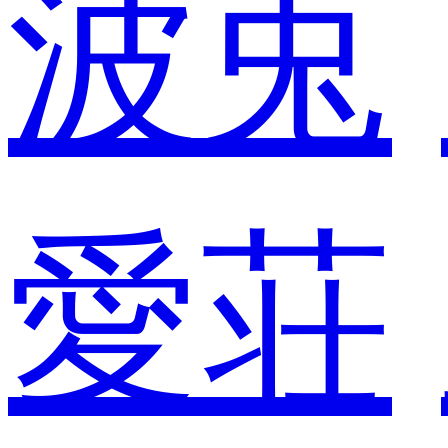
波兎
愛荘