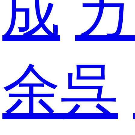
成
カ
余呉