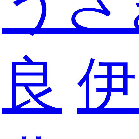
うさ
良
伊