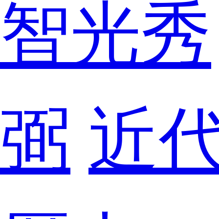
智光秀
弼
近