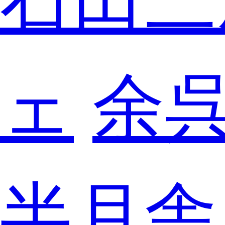
ェ
余
半月舎