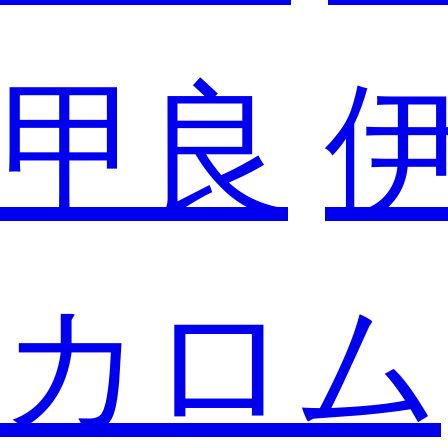
甲良
カロム