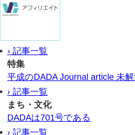
› 記事一覧
特集
平成のDADA Journal article
› 記事一覧
まち・文化
DADAは701号である
› 記事一覧