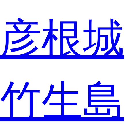
彦根城
竹生島