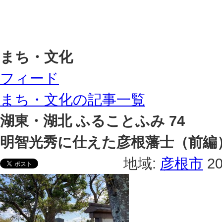
まち・文化
フィード
まち・文化の記事一覧
湖東・湖北 ふることふみ 74
明智光秀に仕えた彦根藩士（前編
地域:
彦根市
2