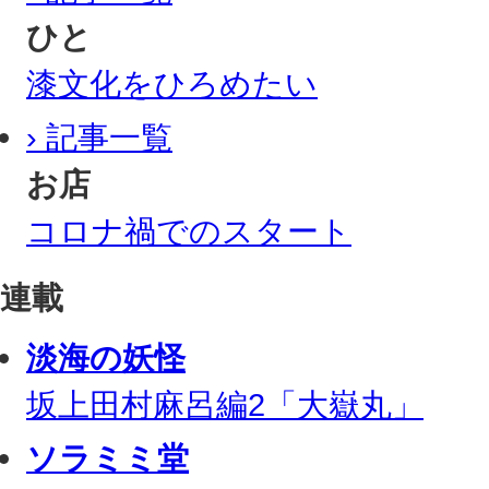
ひと
漆文化をひろめたい
› 記事一覧
お店
コロナ禍でのスタート
連載
淡海の妖怪
坂上田村麻呂編2「大嶽丸」
ソラミミ堂