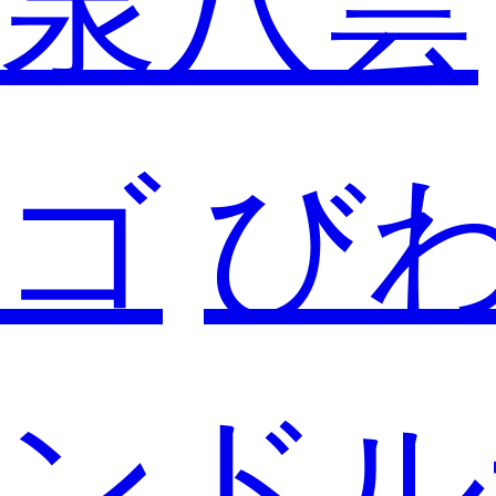
泉八雲
ゴ
び
ンドル