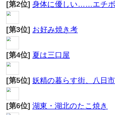
[第2位]
身体に優しい……エチ
[第3位]
お好み焼き考
[第4位]
夏は三口屋
[第5位]
妖精の暮らす街、八日市
[第6位]
湖東・湖北のたこ焼き