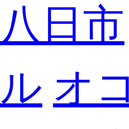
八日市
ル
オ