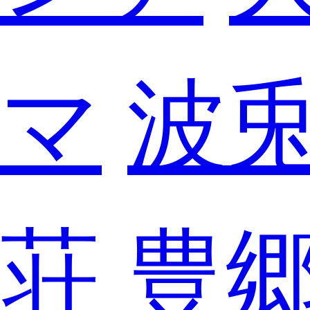
マ
波
荘
豊