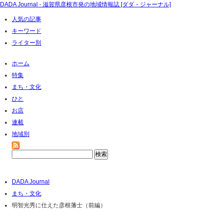
DADA Journal - 滋賀県彦根市発の地域情報誌 [ダダ・ジャーナル]
人気の記事
キーワード
ライター別
ホーム
特集
まち・文化
ひと
お店
連載
地域別
DADA Journal
まち・文化
明智光秀に仕えた彦根藩士（前編）