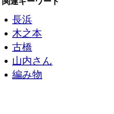
関連キーワード
長浜
木之本
古橋
山内さん
編み物