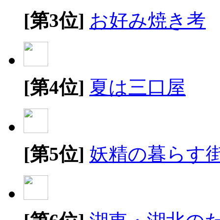
[第3位]
お好み焼き考
[第4位]
夏は三口屋
[第5位]
妖精の暮らす