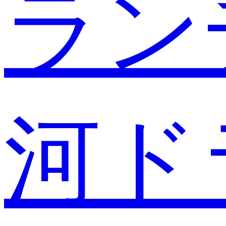
ラン
河ド