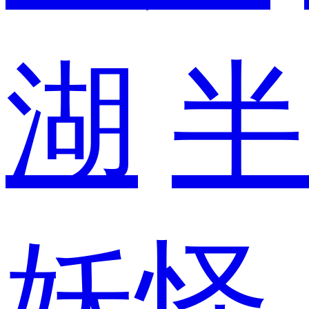
湖
半
妖怪