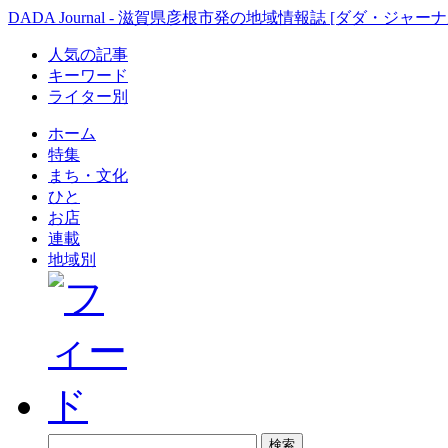
DADA Journal - 滋賀県彦根市発の地域情報誌 [ダダ・ジャーナ
人気の記事
キーワード
ライター別
ホーム
特集
まち・文化
ひと
お店
連載
地域別