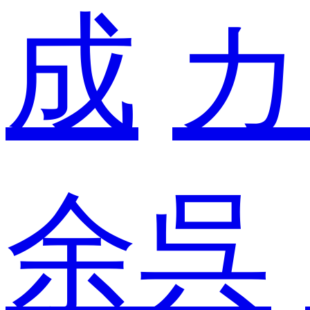
成
カ
余呉