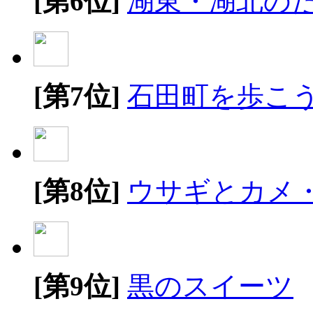
[第6位]
湖東・湖北の
[第7位]
石田町を歩こ
[第8位]
ウサギとカメ
[第9位]
黒のスイーツ