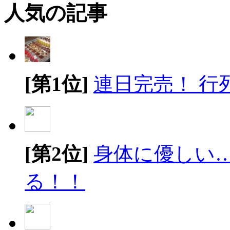
人気の記事
[第1位]
連日完売！ 行
[第2位]
身体に優しい
る！！