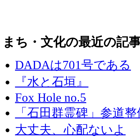
まち・文化の最近の記
DADAは701号である
『水と石垣』
Fox Hole no.5
「石田群霊碑」参道整
大丈夫、心配ないよ