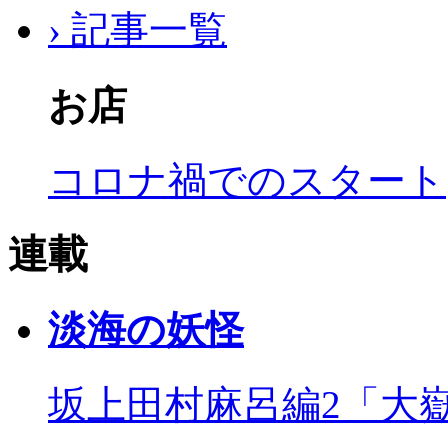
› 記事一覧
お店
コロナ禍でのスタート
連載
淡海の妖怪
坂上田村麻呂編2「大