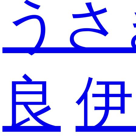
うさ
良
伊