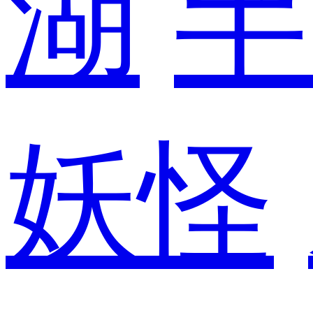
湖
半
妖怪