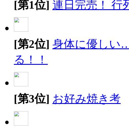
[第1位]
連日完売！ 行
[第2位]
身体に優しい
る！！
[第3位]
お好み焼き考