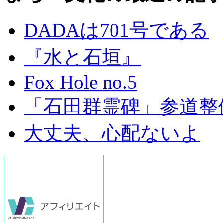
DADAは701号である
『水と石垣』
Fox Hole no.5
「石田群霊碑」参道整
大丈夫、心配ないよ