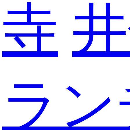
寺
井
ラン