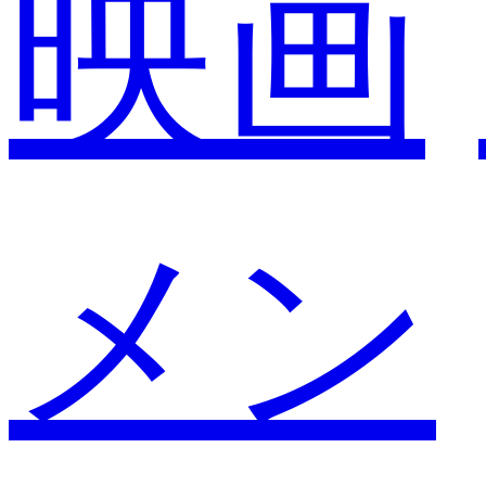
映画
メン