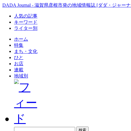
DADA Journal - 滋賀県彦根市発の地域情報誌 [ダダ・ジャーナ
人気の記事
キーワード
ライター別
ホーム
特集
まち・文化
ひと
お店
連載
地域別