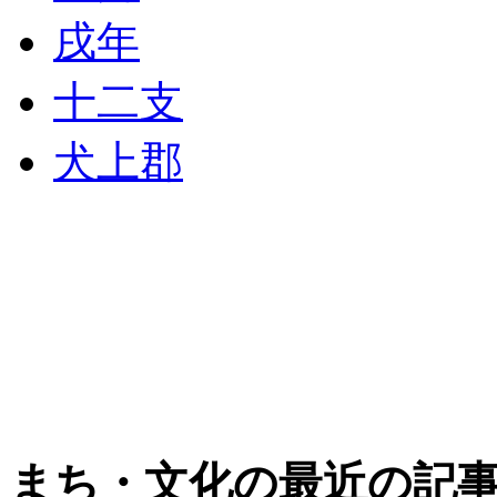
戌年
十二支
犬上郡
まち・文化の最近の記