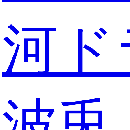
河ド
波兎