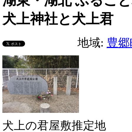
湖東・湖北 ふることふ
犬上神社と犬上君
地域:
豊郷
犬上の君屋敷推定地