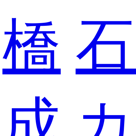
橋
石
成
カ