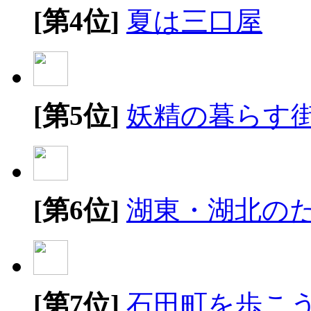
[第4位]
夏は三口屋
[第5位]
妖精の暮らす
[第6位]
湖東・湖北の
[第7位]
石田町を歩こ