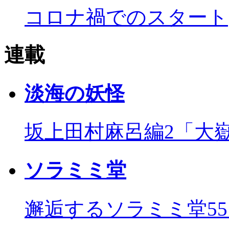
コロナ禍でのスタート
連載
淡海の妖怪
坂上田村麻呂編2「大
ソラミミ堂
邂逅するソラミミ堂5