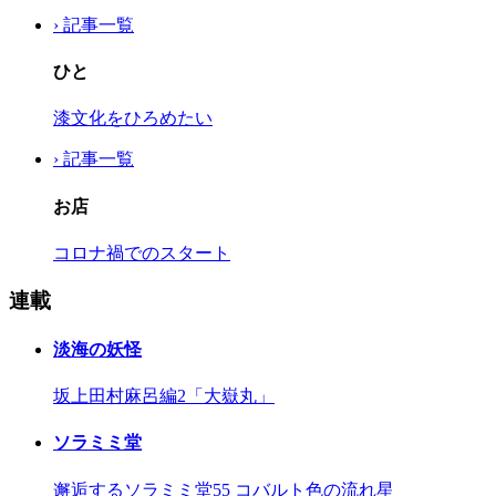
› 記事一覧
ひと
漆文化をひろめたい
› 記事一覧
お店
コロナ禍でのスタート
連載
淡海の妖怪
坂上田村麻呂編2「大嶽丸」
ソラミミ堂
邂逅するソラミミ堂55 コバルト色の流れ星