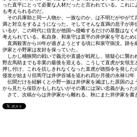
った直平にとって必要な人材だったと言われている。これに
も考えられるのだ。
その兵庫助と同一人物か、一族なのか、は不明だがやがて兵
満と対立をするようになった。そしてそんな直満の息子が井
いるが、この時代に信玄が他国へ侵略するだけの基盤はなく
考えられている。私自身、和泉守は直平の井伊家を守るため
直満殺害から10年が過ぎようとする頃に和泉守病没。跡を
伊家と小野家は友好を保っていた。
しかし桶狭間の戦いで義元や直盛が戦死し、猜疑心に襲われ
野左馬助までも非業の最後を迎える。こうして直虎が女領主
押し付け、これを抗しきれなくなった直虎が徳指令を発した
侵攻が始まり但馬守は井伊谷城を追われ四か月後の永禄12年（
伝聞だけを紐解くと小野一族は井伊家を滅ぼした原因のよう
から見たら佞臣かもしれないがその裏には深い忠義があった
さて、次稿からは井伊家から離れる、秋にまた井伊家を書