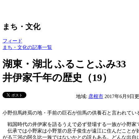
まち・文化
フィード
まち・文化の記事一覧
湖東・湖北 ふることふみ33
井伊家千年の歴史（19）
地域:
彦根市
2017年6月9日
小野但馬終焉の地・手前の巨石が但馬の供養石と言われてい
戦国時代の井伊家を語るうえで必ず登場する一族が小野家で
伝承では小野家は小野篁の息子俊生が遠江に住んだことが始
がる三河の阿久比一族ではないかとの説もある。どんな出自