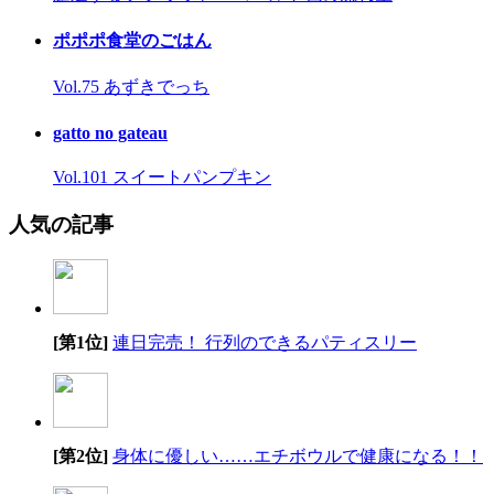
ポポポ食堂のごはん
Vol.75 あずきでっち
gatto no gateau
Vol.101 スイートパンプキン
人気の記事
[第1位]
連日完売！ 行列のできるパティスリー
[第2位]
身体に優しい……エチボウルで健康になる！！