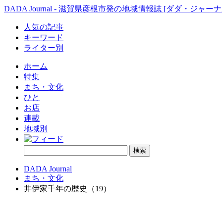
DADA Journal - 滋賀県彦根市発の地域情報誌 [ダダ・ジャーナ
人気の記事
キーワード
ライター別
ホーム
特集
まち・文化
ひと
お店
連載
地域別
DADA Journal
まち・文化
井伊家千年の歴史（19）