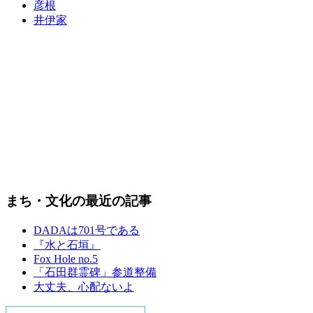
彦根
井伊家
まち・文化の最近の記事
DADAは701号である
『水と石垣』
Fox Hole no.5
「石田群霊碑」参道整備
大丈夫、心配ないよ