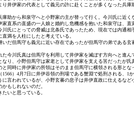
より井伊家の代表として義元の許に赴くことが多くなった兵庫
庫助から和泉守へと小野家の主が替って行く。今川氏に近く
伊家直系の直盛の一人娘と婚約し危機感を抱いた和泉守は、直
今川氏にとっての脅威は北条氏であったため、現在では内通相
に直満を人柱にしたと考えている。
継いだ但馬守も義元に近い存在であったが但馬守の弟である玄
た今川氏真は但馬守を利用して井伊家を滅ぼす方向へと進ん
となり、小野但馬守は家老として井伊家を支える筈だったが氏
のと同時に井伊家の所領はそのまま但馬守に横領される形とな
1566）4月7日に井伊谷領の刑場である蟹淵で処刑される、1
に言われているが、小野玄蕃の息子は井伊直政に仕えるなど
のかもしれないのだ。
きたいと思っている。