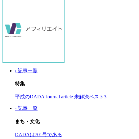
› 記事一覧
特集
平成のDADA Journal article 未解決ベスト3
› 記事一覧
まち・文化
DADAは701号である