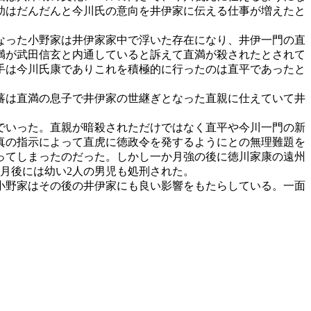
助はだんだんと今川氏の意向を井伊家に伝える仕事が増えたと
なった小野家は井伊家家中で浮いた存在になり、井伊一門の直
満が武田信玄と内通していると訴えて直満が殺されたとされて
手は今川氏康でありこれを積極的に行ったのは直平であったと
蕃は直満の息子で井伊家の世継ぎとなった直親に仕えていて井
でいった。直親が暗殺されただけではなく直平や今川一門の新
真の指示によって直虎に徳政令を発するようにとの無理難題を
ってしまったのだった。しかし一か月強の後に徳川家康の遠州
か月後には幼い2人の男児も処刑された。
小野家はその後の井伊家にも良い影響をもたらしている。一面