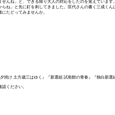
ませんね」と、できる限り大人の対応をしたのを覚えています
からね」と先に釘を刺してきました。匡代さんの書く三成くん
緒にたどってみませんか。
に『夕焼け 土方歳三はゆく』『新選組 試衛館の青春』『独白新選
確認ください。