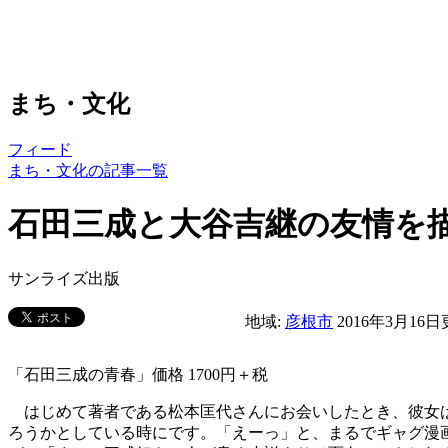
まち・文化
フィード
まち・文化の記事一覧
石田三成と大谷吉継の友情を
サンライズ出版
地域:
彦根市
2016年3月16
「石田三成の青春」価格 1700円＋税
はじめて著者である松本匡代さんにお会いしたとき、彼女は
ろうかとしている時にです。「えーっ」と、まるでギャグ漫