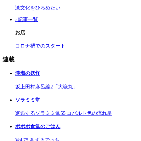
漆文化をひろめたい
› 記事一覧
お店
コロナ禍でのスタート
連載
淡海の妖怪
坂上田村麻呂編2「大嶽丸」
ソラミミ堂
邂逅するソラミミ堂55 コバルト色の流れ星
ポポポ食堂のごはん
Vol.75 あずきでっち