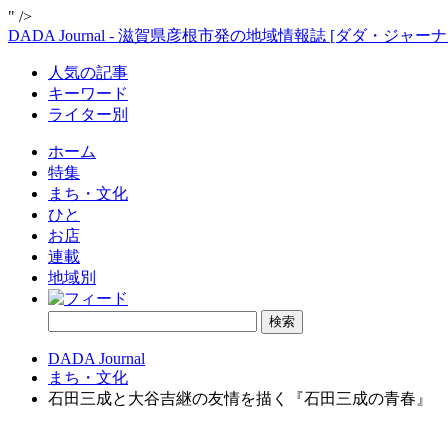
" />
DADA Journal - 滋賀県彦根市発の地域情報誌 [ダダ・ジャーナ
人気の記事
キーワード
ライター別
ホーム
特集
まち・文化
ひと
お店
連載
地域別
DADA Journal
まち・文化
石田三成と大谷吉継の友情を描く『石田三成の青春』 