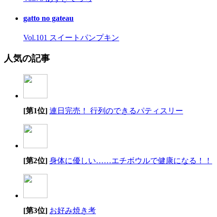
gatto no gateau
Vol.101 スイートパンプキン
人気の記事
[第1位]
連日完売！ 行列のできるパティスリー
[第2位]
身体に優しい……エチボウルで健康になる！！
[第3位]
お好み焼き考