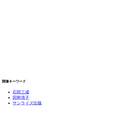
関連キーワード
石田三成
田附清子
サンライズ出版