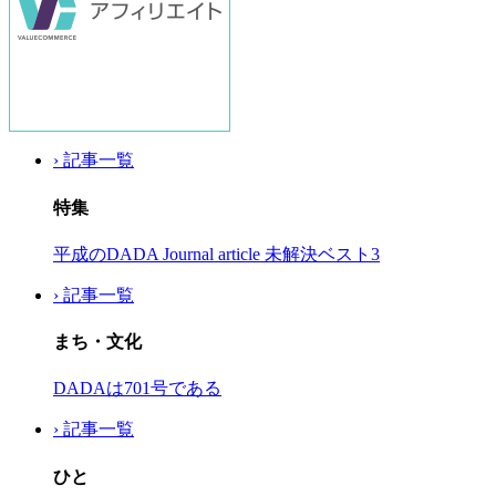
› 記事一覧
特集
平成のDADA Journal article 未解決ベスト3
› 記事一覧
まち・文化
DADAは701号である
› 記事一覧
ひと