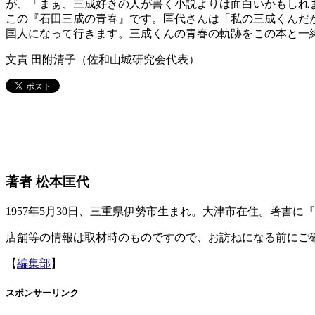
が、「まぁ、三成好きの人が書く小説よりは面白いかもしれ
この『石田三成の青春』です。匡代さんは「私の三成くんだ
国人になって行きます。三成くんの青春の軌跡をこの本と一
文責 田附清子（佐和山城研究会代表）
著者 松本匡代
1957年5月30日、三重県伊勢市生まれ。大津市在住。著書
店舗等の情報は取材時のものですので、お訪ねになる前にご
【
編集部
】
スポンサーリンク