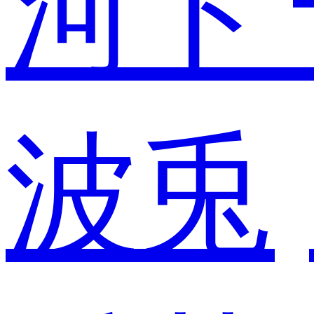
河ド
波兎