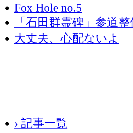
Fox Hole no.5
「石田群霊碑」参道整
大丈夫、心配ないよ
› 記事一覧