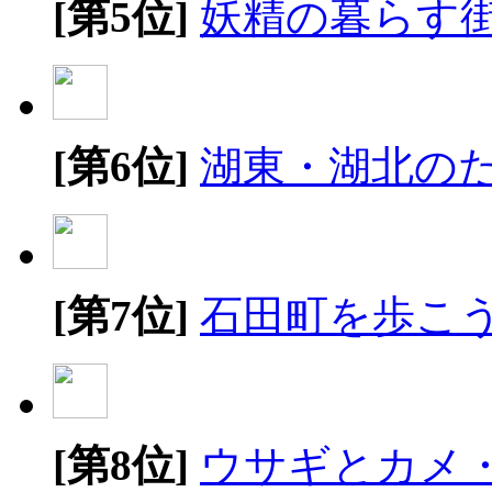
[第5位]
妖精の暮らす
[第6位]
湖東・湖北の
[第7位]
石田町を歩こ
[第8位]
ウサギとカメ