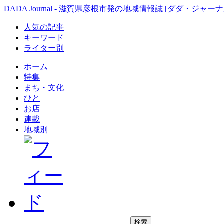
DADA Journal - 滋賀県彦根市発の地域情報誌 [ダダ・ジャーナ
人気の記事
キーワード
ライター別
ホーム
特集
まち・文化
ひと
お店
連載
地域別