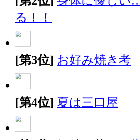
[第2位]
身体に優しい
る！！
[第3位]
お好み焼き考
[第4位]
夏は三口屋