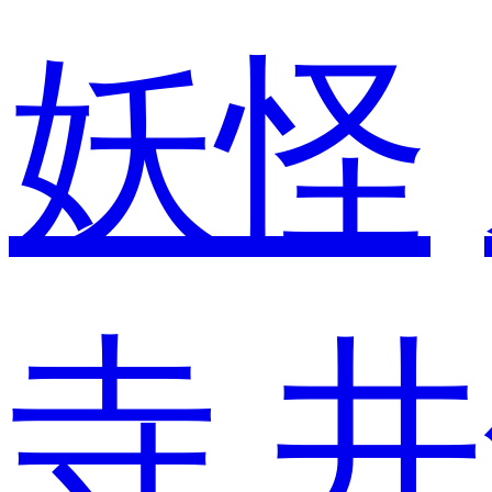
妖怪
寺
井