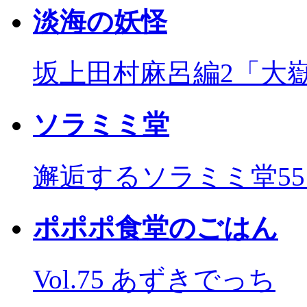
淡海の妖怪
坂上田村麻呂編2「大
ソラミミ堂
邂逅するソラミミ堂5
ポポポ食堂のごはん
Vol.75 あずきでっち