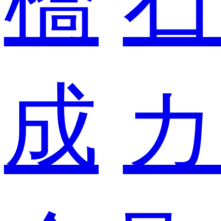
橋
石
成
カ