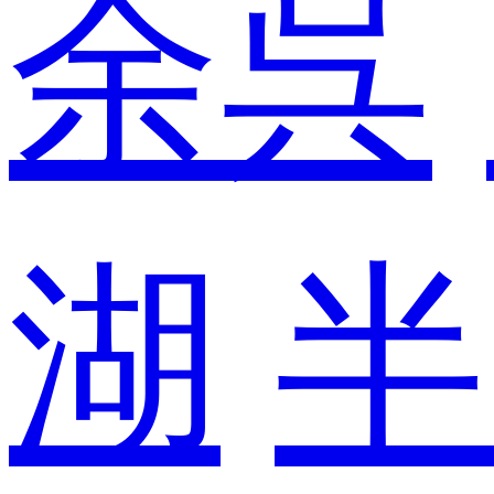
余呉
湖
半