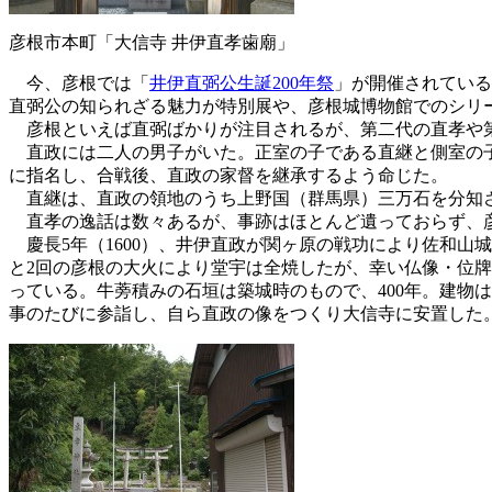
彦根市本町「大信寺 井伊直孝歯廟」
今、彦根では「
井伊直弼公生誕200年祭
」が開催されている
直弼公の知られざる魅力が特別展や、彦根城博物館でのシリー
彦根といえば直弼ばかりが注目されるが、第二代の直孝や第
直政には二人の男子がいた。正室の子である直継と側室の子、
に指名し、合戦後、直政の家督を継承するよう命じた。
直継は、直政の領地のうち上野国（群馬県）三万石を分知さ
直孝の逸話は数々あるが、事跡はほとんど遺っておらず、
慶長5年（1600）、井伊直政が関ヶ原の戦功により佐和山城主
と2回の彦根の大火により堂宇は全焼したが、幸い仏像・位牌
っている。牛蒡積みの石垣は築城時のもので、400年。建物
事のたびに参詣し、自ら直政の像をつくり大信寺に安置した