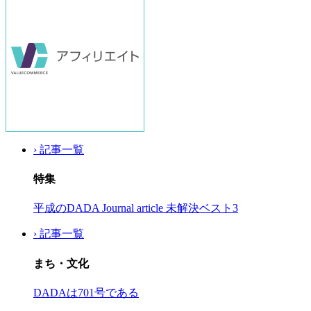
› 記事一覧
特集
平成のDADA Journal article 未解決ベスト3
› 記事一覧
まち・文化
DADAは701号である