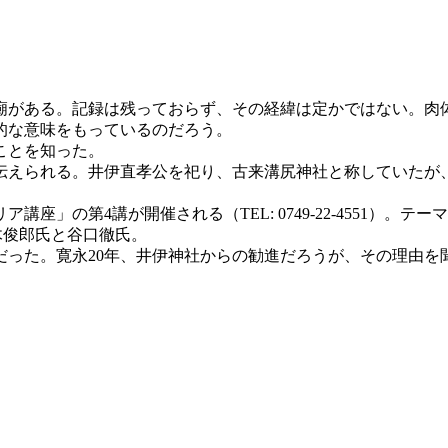
がある。記録は残っておらず、その経緯は定かではない。肉
的な意味をもっているのだろう。
ことを知った。
伝えられる。井伊直孝公を祀り、古来溝尻神社と称していたが、
座」の第4講が開催される（TEL: 0749-22-4551）。
木俊郎氏と谷口徹氏。
った。寛永20年、井伊神社からの勧進だろうが、その理由を