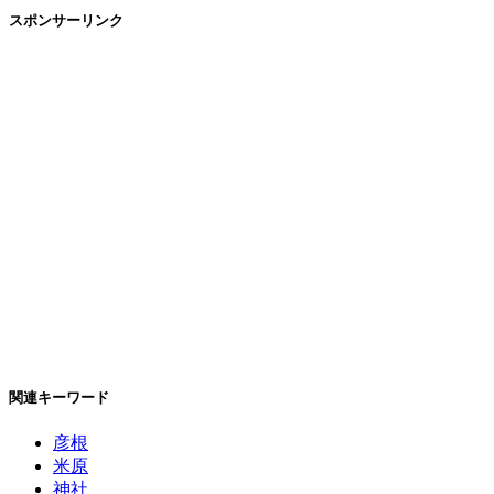
スポンサーリンク
関連キーワード
彦根
米原
神社