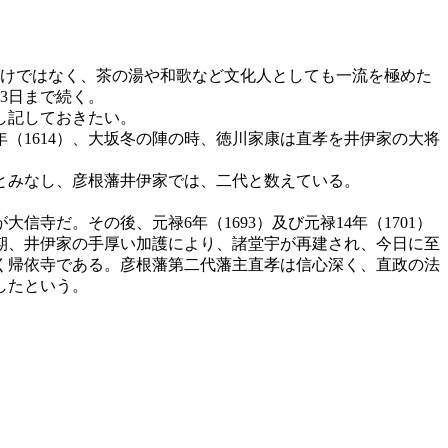
けではなく、茶の湯や和歌など文化人としても一流を極めた
3日まで続く。
し記しておきたい。
（1614）、大坂冬の陣の時、徳川家康は直孝を井伊家の大将
とみなし、彦根藩井伊家では、二代と数えている。
信寺だ。その後、元禄6年（1693）及び元禄14年（1701）
中期、井伊家の手厚い加護により、諸堂宇が再建され、今日に至
なく帰依寺である。彦根藩第二代藩主直孝は信心深く、直政の法
したという。