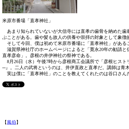
米原市番場「直孝神社」
あまり知られていないが大信寺には直孝の歯骨を納めた歯廟
ぶことがある。歯や髪も故人の供養や崇拝の対象として象徴
そして今回、僕は初めて米原市番場に「直孝神社」がある
滋賀県神社庁のホームページによると「寛永20年の勧請と
直孝彦命」。彦根の井伊神社の祭神である。
8月26日（水）午後7時から彦根商工会議所で「彦根ヒストリア講
─』。二人の武将というのは、井伊直政と直孝だ。講師は青
実は僕に「直孝神社」のことを教えてくれたのは谷口さんだ
【
風伯
】