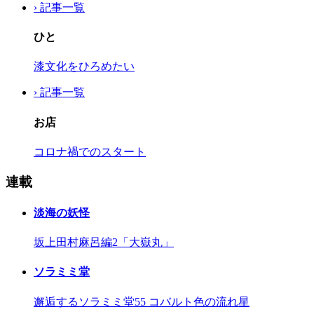
› 記事一覧
ひと
漆文化をひろめたい
› 記事一覧
お店
コロナ禍でのスタート
連載
淡海の妖怪
坂上田村麻呂編2「大嶽丸」
ソラミミ堂
邂逅するソラミミ堂55 コバルト色の流れ星