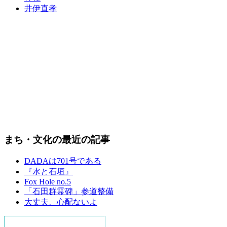
井伊直孝
まち・文化の最近の記事
DADAは701号である
『水と石垣』
Fox Hole no.5
「石田群霊碑」参道整備
大丈夫、心配ないよ