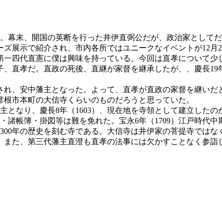
。幕末、開国の英断を行った井伊直弼公だが、政治家としてだ
ズ展示で紹介され、市内各所ではユニークなイベントが12月2
一四代直憲に僕は興味を持っている。今回は直孝について少
直孝だ。直政の死後、直継が家督を継承したが、、慶長19年
れ、安中藩主となった。よって、直孝が直政の家督を継いだ
彦根市本町の大信寺くらいのものだろうと思っていた。
となり、慶長8年（1603）、現在地を寺領として建立したのが大
・諸帳簿・掛図等は難を免れた。宝永6年（1709）江戸時代
は300年の歴史を刻む寺である。大信寺は井伊家の菩提寺では
。また、第三代藩主直澄も直孝の法事には欠かすことなく参詣