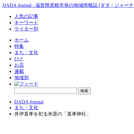
DADA Journal - 滋賀県彦根市発の地域情報誌 [ダダ・ジャーナ
人気の記事
キーワード
ライター別
ホーム
特集
まち・文化
ひと
お店
連載
地域別
DADA Journal
まち・文化
井伊直孝を祀る米原の「直孝神社」