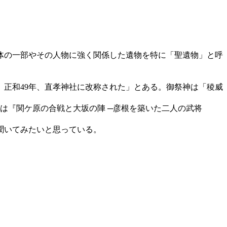
体の一部やその人物に強く関係した遺物を特に「聖遺物」と呼
正和49年、直孝神社に改称された」とある。御祭神は「稜威
テーマは『関ケ原の合戦と大坂の陣 ─彦根を築いた二人の武将
聞いてみたいと思っている。