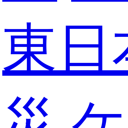
東日
災
ケ