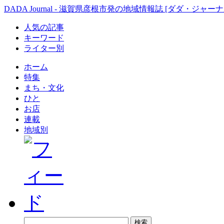
DADA Journal - 滋賀県彦根市発の地域情報誌 [ダダ・ジャーナ
人気の記事
キーワード
ライター別
ホーム
特集
まち・文化
ひと
お店
連載
地域別