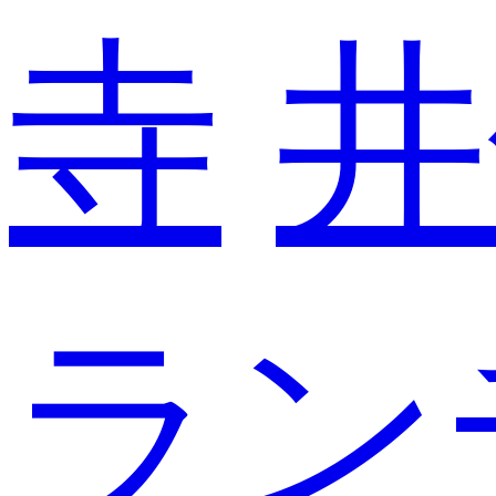
寺
井
ラン