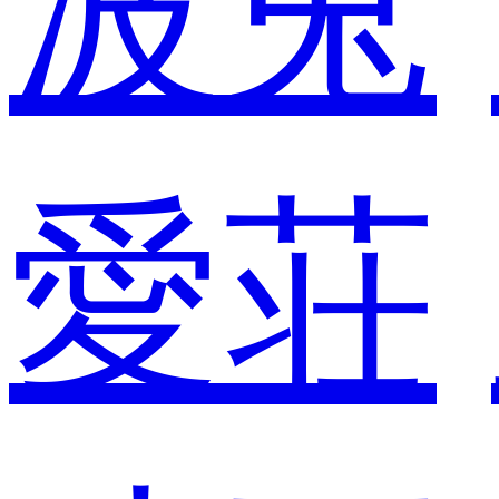
波兎
愛荘