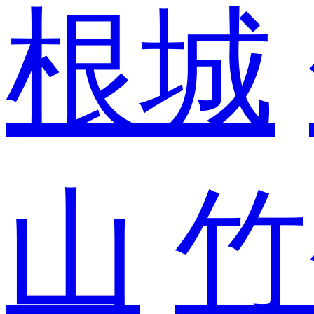
根城
山
竹