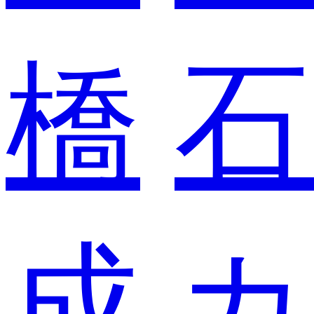
橋
石
成
カ