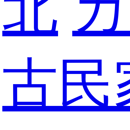
北
カ
古民