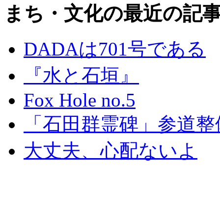
まち・文化の最近の記
DADAは701号である
『水と石垣』
Fox Hole no.5
「石田群霊碑」参道整
大丈夫、心配ないよ