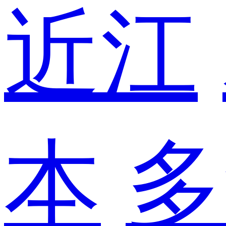
近江
本
多