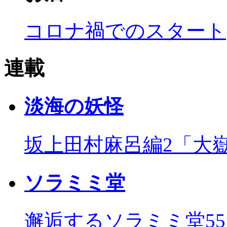
コロナ禍でのスタート
連載
淡海の妖怪
坂上田村麻呂編2「大
ソラミミ堂
邂逅するソラミミ堂5