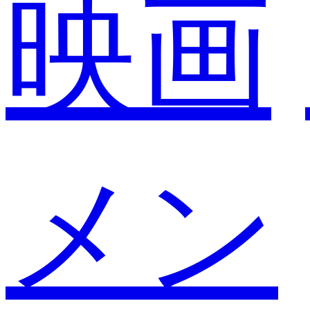
映画
メン