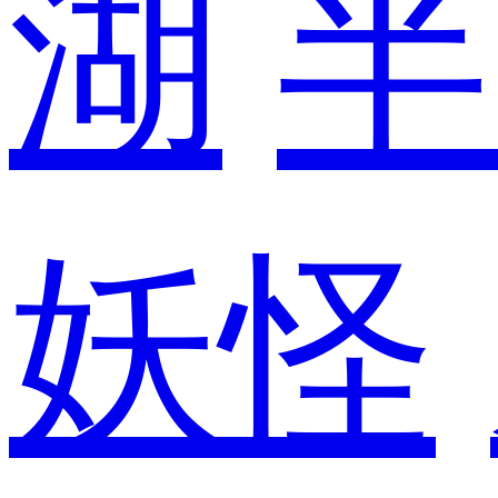
湖
半
妖怪