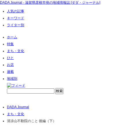
DADA Journal - 滋賀県彦根市発の地域情報誌 [ダダ・ジャーナル]
人気の記事
キーワード
ライター別
ホーム
特集
まち・文化
ひと
お店
連載
地域別
DADA Journal
まち・文化
清凉山不動院のこと 後編（下）