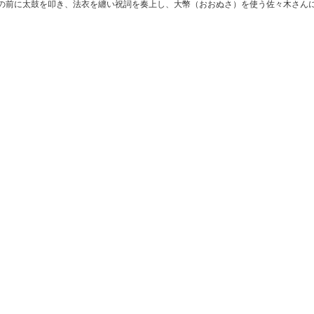
前に太鼓を叩き、法衣を纏い祝詞を奏上し、大幣（おおぬさ）を使う佐々木さんに