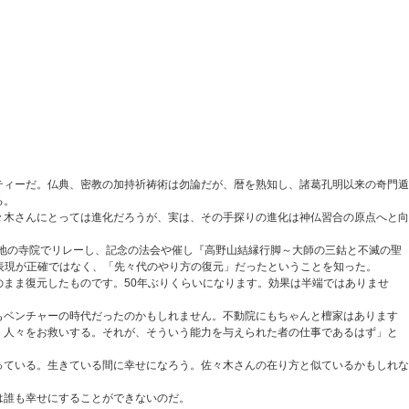
ィーだ。仏典、密教の加持祈祷術は勿論だが、暦を熟知し、諸葛孔明以来の奇門遁
る。
木さんにとっては進化だろうが、実は、その手探りの進化は神仏習合の原点へと向
地の寺院でリレーし、記念の法会や催し『高野山結縁行脚～大師の三鈷と不滅の聖
う表現が正確ではなく、「先々代のやり方の復元」だったということを知った。
まま復元したものです。50年ぶりくらいになります。効果は半端ではありませ
もベンチャーの時代だったのかもしれません。不動院にもちゃんと檀家はあります
、人々をお救いする。それが、そういう能力を与えられた者の仕事であるはず」と
ている。生きている間に幸せになろう。佐々木さんの在り方と似ているかもしれな
は誰も幸せにすることができないのだ。