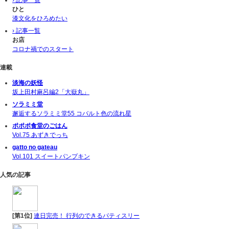
› 記事一覧
ひと
漆文化をひろめたい
› 記事一覧
お店
コロナ禍でのスタート
連載
淡海の妖怪
坂上田村麻呂編2「大嶽丸」
ソラミミ堂
邂逅するソラミミ堂55 コバルト色の流れ星
ポポポ食堂のごはん
Vol.75 あずきでっち
gatto no gateau
Vol.101 スイートパンプキン
人気の記事
[第1位]
連日完売！ 行列のできるパティスリー