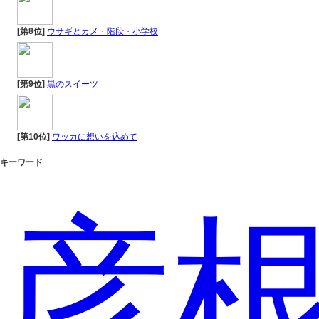
[第8位]
ウサギとカメ・階段・小学校
[第9位]
黒のスイーツ
[第10位]
ワッカに想いを込めて
キーワード
彦