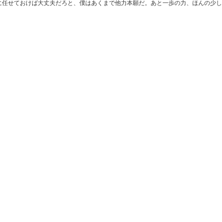
任せておけば大丈夫だろと、僕はあくまで他力本願だ。あと一歩の力、ほんの少し