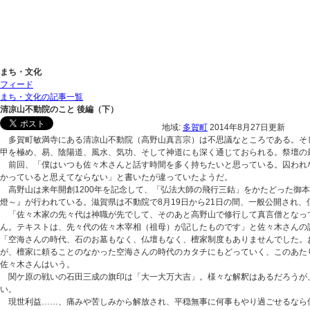
まち・文化
フィード
まち・文化の記事一覧
清凉山不動院のこと 後編（下）
地域:
多賀町
2014年8月27日更新
多賀町敏満寺にある清凉山不動院（高野山真言宗）は不思議なところである。そし
甲を極め、易、陰陽道、風水、気功、そして神道にも深く通じておられる。祭壇の
前回、「僕はいつも佐々木さんと話す時間を多く持ちたいと思っている。囚われな
かっていると思えてならない」と書いたが違っていたようだ。
高野山は来年開創1200年を記念して、「弘法大師の飛行三鈷」をかたどった御
燈～』が行われている。滋賀県は不動院で8月19日から21日の間、一般公開され
「佐々木家の先々代は神職が先でして、そのあと高野山で修行して真言僧となって
ん。テキストは、先々代の佐々木宰相（祖母）が記したものです」と佐々木さんの
「空海さんの時代、石のお墓もなく、仏壇もなく、檀家制度もありませんでした。
が、檀家に頼ることのなかった空海さんの時代のカタチにもどっていく、このあた
佐々木さんはいう。
関ケ原の戦いの石田三成の旗印は「大一大万大吉」。様々な解釈はあるだろうが、
い。
現世利益……、痛みや苦しみから解放され、平穏無事に何事もやり過ごせるなら