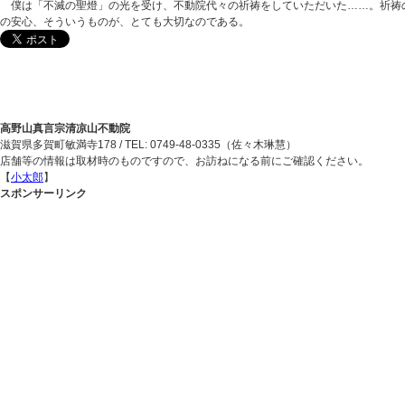
僕は「不滅の聖燈」の光を受け、不動院代々の祈祷をしていただいた……。祈祷の
の安心、そういうものが、とても大切なのである。
高野山真言宗清凉山不動院
滋賀県多賀町敏満寺178 / TEL: 0749-48-0335（佐々木琳慧）
店舗等の情報は取材時のものですので、お訪ねになる前にご確認ください。
【
小太郎
】
スポンサーリンク