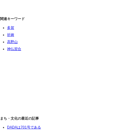
関連キーワード
多賀
祈祷
高野山
神仏習合
まち・文化の最近の記事
DADAは701号である