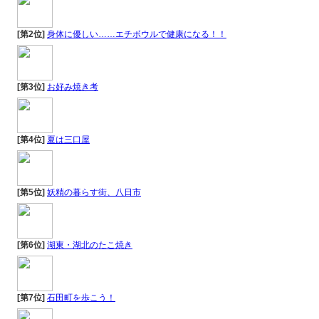
[第2位]
身体に優しい……エチボウルで健康になる！！
[第3位]
お好み焼き考
[第4位]
夏は三口屋
[第5位]
妖精の暮らす街、八日市
[第6位]
湖東・湖北のたこ焼き
[第7位]
石田町を歩こう！