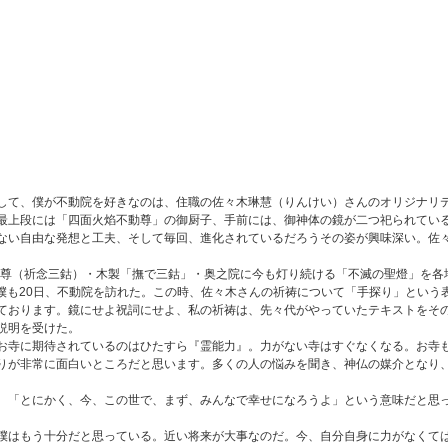
て、僕が不動院を好きなのは、住職の佐々木琳慧（りんけい）さんのオリジナリテ
最上段には「四面火焰不動尊」の御厨子、手前には、御神体の鏡が二つ祀られてい
い自由な発想と工夫、そして毎回、進化されているだろうその姿が興味深い。佐々
本尊（祈念三鈷）・木製「撫で三鈷」・奥之院に今も灯り続ける「不滅の聖燈」を各
、僕も20日、不動院を訪れた。この時、佐々木さんの祈祷について「手探り」とい
おります。鏡にせよ祝詞にせよ、私の祈祷は、先々代がやっていたテキストをその
説明を受けた。
お寺に期待されているのはひたすら『霊能力』。力がない寺はすぐなくなる。お寺
りが非常に面白いところだと思います。多くの人の悩みを聞き、神仏の媒介となり
「とにかく、今、この世で、まず、みんなで幸せになろうよ」という意味だと思っ
僕はもう十分だと思っている。近い将来が大事なのだ。今、自分自身に力がなくて