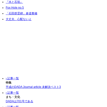
『水と石垣』
Fox Hole no.5
「石田群霊碑」参道整備
大丈夫、心配ないよ
› 記事一覧
特集
平成のDADA Journal article 未解決ベスト3
› 記事一覧
まち・文化
DADAは701号である