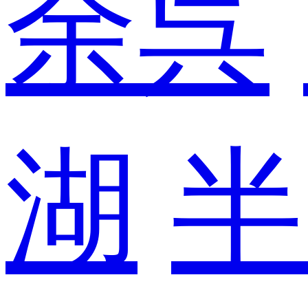
余呉
湖
半