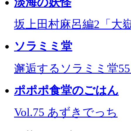
淡海の妖怪
坂上田村麻呂編2「大
ソラミミ堂
邂逅するソラミミ堂5
ポポポ食堂のごはん
Vol.75 あずきでっち