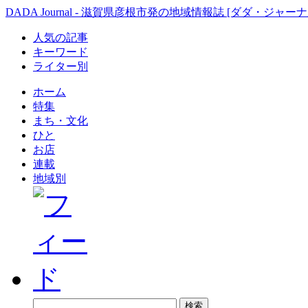
DADA Journal - 滋賀県彦根市発の地域情報誌 [ダダ・ジャーナ
人気の記事
キーワード
ライター別
ホーム
特集
まち・文化
ひと
お店
連載
地域別