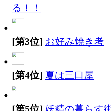
る！！
[第3位]
お好み焼き考
[第4位]
夏は三口屋
[第5位]
妖精の暮らす