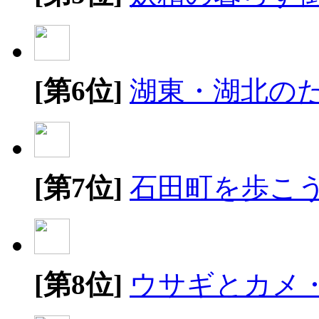
[第6位]
湖東・湖北の
[第7位]
石田町を歩こ
[第8位]
ウサギとカメ