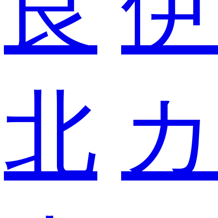
良
伊
北
カ