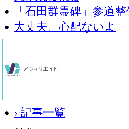
「石田群霊碑」参道整
大丈夫、心配ないよ
› 記事一覧