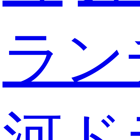
ラン
河ド