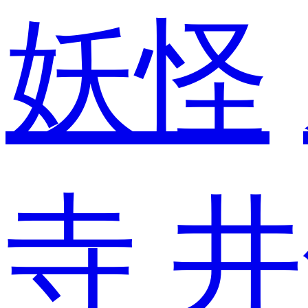
妖怪
寺
井