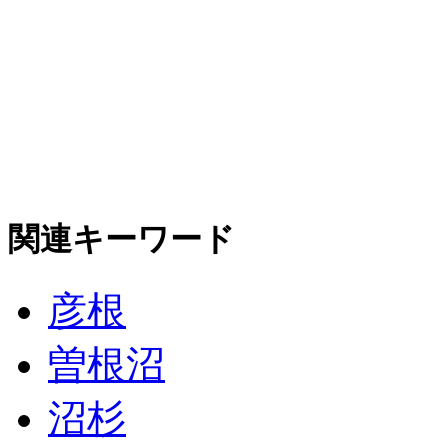
関連キーワード
彦根
曽根沼
沼杉