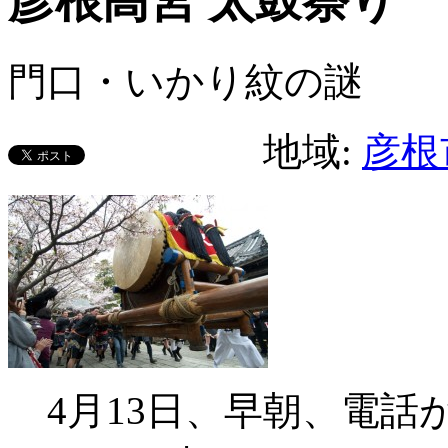
彦根高宮 太鼓祭り
門口・いかり紋の謎
地域:
彦根
4月13日、早朝、電話