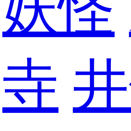
妖怪
寺
井