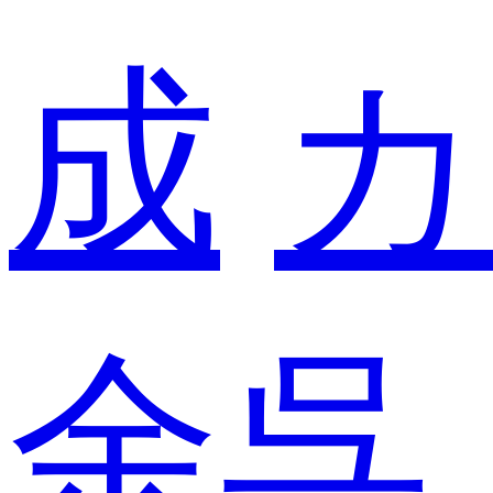
成
カ
余呉