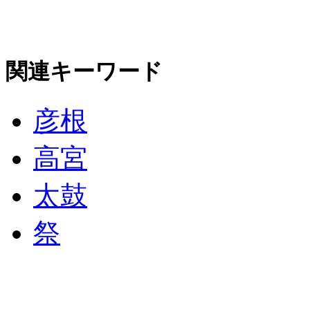
関連キーワード
彦根
高宮
太鼓
祭