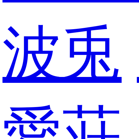
波兎
愛荘