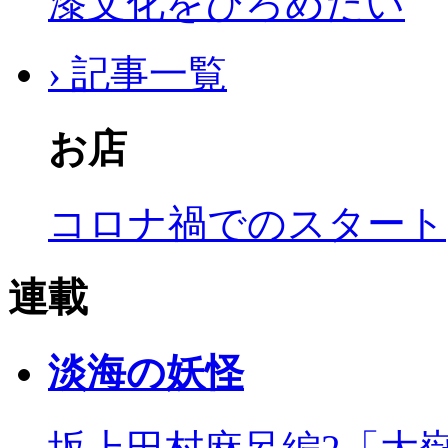
漆文化をひろめたい
› 記事一覧
お店
コロナ禍でのスタート
連載
淡海の妖怪