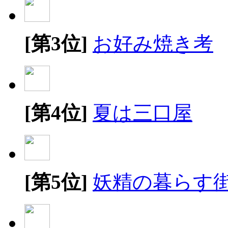
[第3位]
お好み焼き考
[第4位]
夏は三口屋
[第5位]
妖精の暮らす