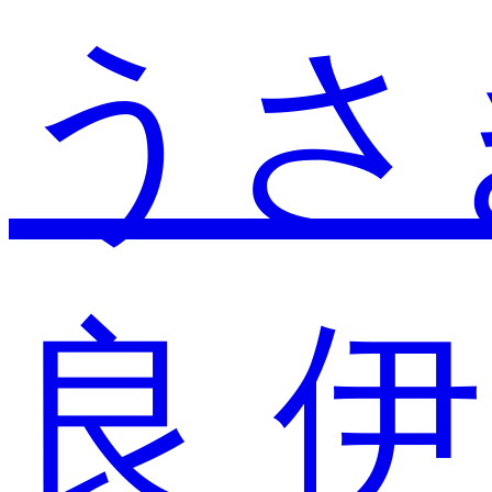
うさ
良
伊