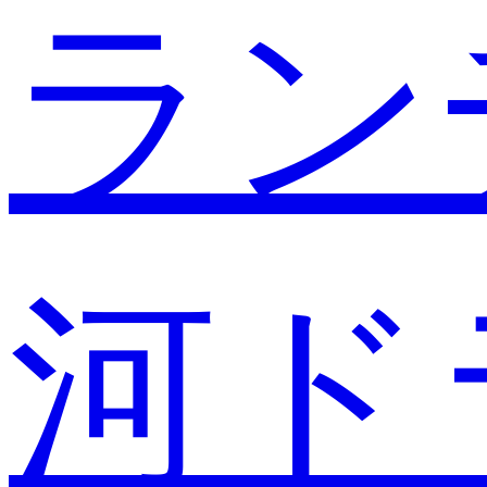
ラン
河ド