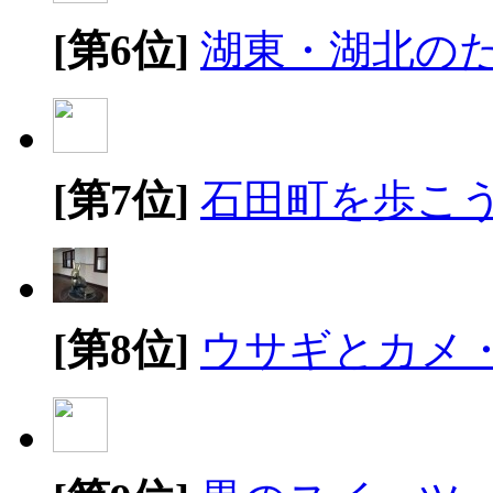
[第6位]
湖東・湖北の
[第7位]
石田町を歩こ
[第8位]
ウサギとカメ