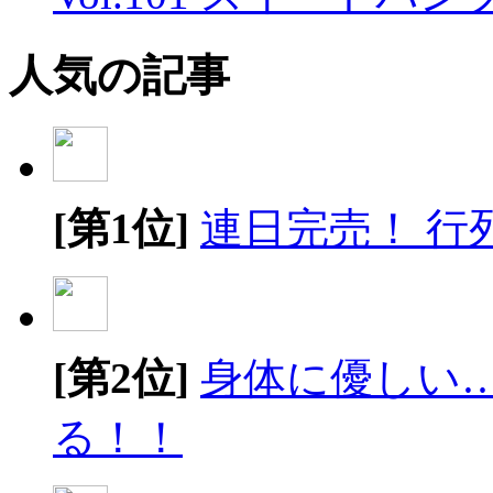
人気の記事
[第1位]
連日完売！ 行
[第2位]
身体に優しい
る！！