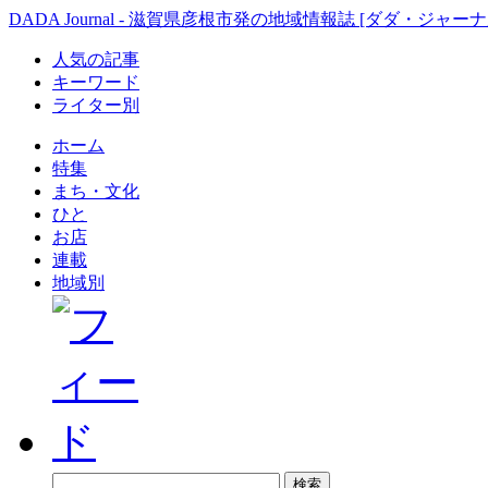
DADA Journal - 滋賀県彦根市発の地域情報誌 [ダダ・ジャーナ
人気の記事
キーワード
ライター別
ホーム
特集
まち・文化
ひと
お店
連載
地域別