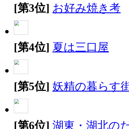
[第3位]
お好み焼き考
[第4位]
夏は三口屋
[第5位]
妖精の暮らす
[第6位]
湖東・湖北の