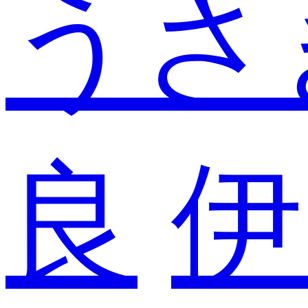
うさ
良
伊