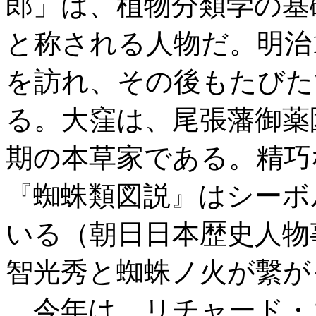
郎」は、植物分類学の基
と称される人物だ。明治1
を訪れ、その後もたびた
る。大窪は、尾張藩御薬
期の本草家である。精巧
『蜘蛛類図説』はシーボ
いる（朝日日本歴史人物
智光秀と蜘蛛ノ火が繫が
今年は、リチャード・