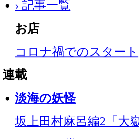
› 記事一覧
お店
コロナ禍でのスタート
連載
淡海の妖怪
坂上田村麻呂編2「大