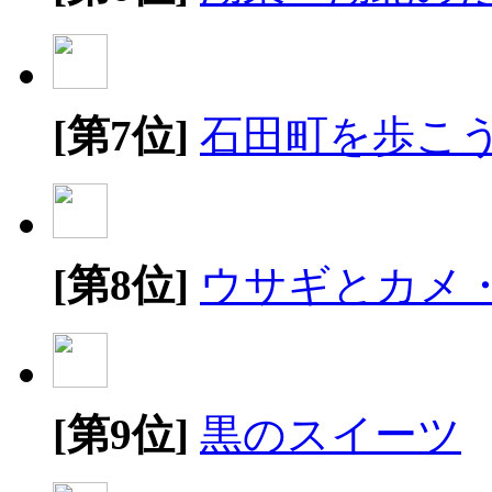
[第7位]
石田町を歩こ
[第8位]
ウサギとカメ
[第9位]
黒のスイーツ