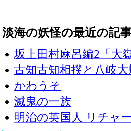
淡海の妖怪の最近の記
坂上田村麻呂編2「大
古知古知相撲と八岐大
かわうそ
滅鬼の一族
明治の英国人 リチャ