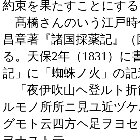
約束を果たすことにする
髙橋さんのいう江戸時
昌章著『諸国採薬記』（
る。天保2年（1831）
記」に「蜘蛛ノ火」の記
「夜伊吹山ヘ登ルト折
ルモノ所所ニ見ユ近ヅケ
グモト云四方ヘ足ヲヨセ