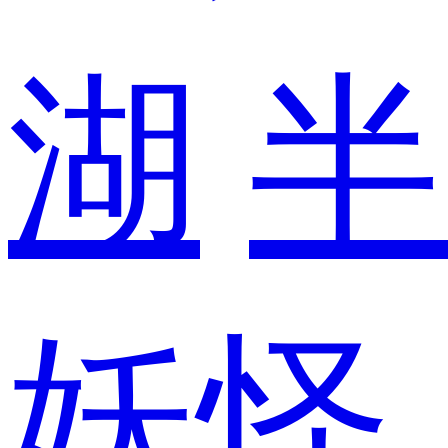
湖
半
妖怪