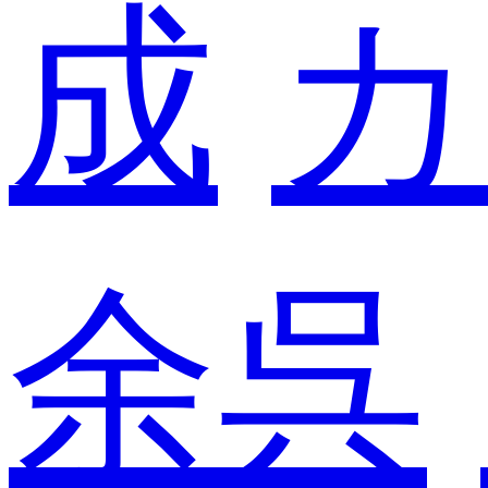
成
カ
余呉