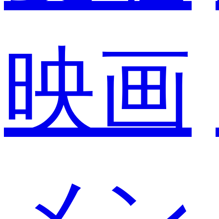
映画
メン