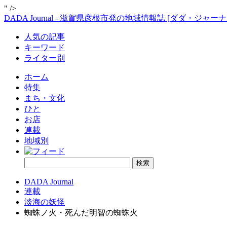
" />
DADA Journal - 滋賀県彦根市発の地域情報誌 [ダダ・ジャーナ
人気の記事
キーワード
ライター別
ホーム
特集
まち・文化
ひと
お店
連載
地域別
DADA Journal
連載
淡海の妖怪
蜘蛛ノ火・死んだ明智の蜘蛛火