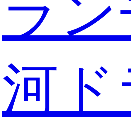
ラン
河ド