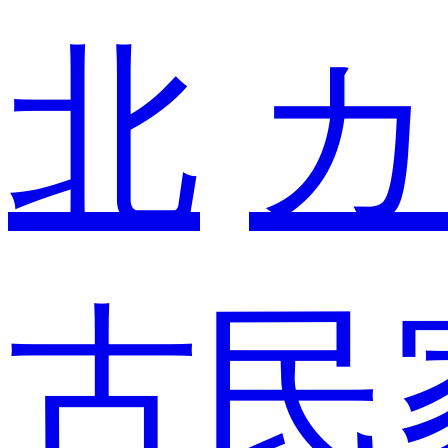
北
カ
古民