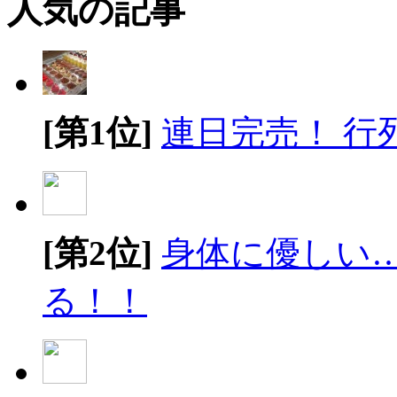
人気の記事
[第1位]
連日完売！ 行
[第2位]
身体に優しい
る！！