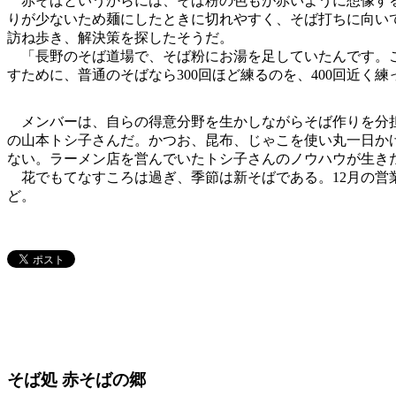
赤そばというからには、そば粉の色もが赤いように想像する
りが少ないため麺にしたときに切れやすく、そば打ちに向い
訪ね歩き、解決策を探したそうだ。
「長野のそば道場で、そば粉にお湯を足していたんです。こ
すために、普通のそばなら300回ほど練るのを、400回近く
メンバーは、自らの得意分野を生かしながらそば作りを分担
の山本トシ子さんだ。かつお、昆布、じゃこを使い丸一日か
ない。ラーメン店を営んでいたトシ子さんのノウハウが生き
花でもてなすころは過ぎ、季節は新そばである。12月の営
ど。
そば処 赤そばの郷