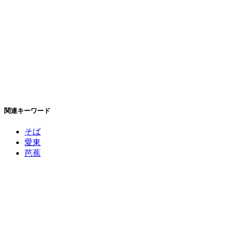
関連キーワード
そば
愛東
芭蕉