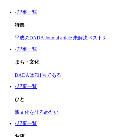
› 記事一覧
特集
平成のDADA Journal article 未解決ベスト3
› 記事一覧
まち・文化
DADAは701号である
› 記事一覧
ひと
漆文化をひろめたい
› 記事一覧
お店