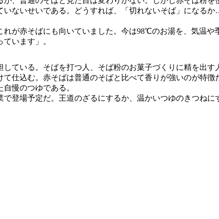
が、普通のそばと見た目は変わりがない。しかし赤そば粉を
ていないせいである。どうすれば、「切れないそば」になるか
れが赤そばにも向いていました。今は98℃のお湯を、気温や
練っています」。
している。そばを打つ人、そば粉のお菓子づくりに精を出す
けて仕込む。赤そばは普通のそばと比べて香りが強いのが特徴
た自慢のつゆである。
業で登場予定だ。王道のざるにするか、温かいつゆのきつねに