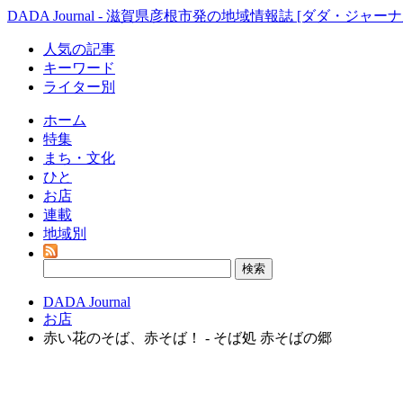
DADA Journal - 滋賀県彦根市発の地域情報誌 [ダダ・ジャーナ
人気の記事
キーワード
ライター別
ホーム
特集
まち・文化
ひと
お店
連載
地域別
DADA Journal
お店
赤い花のそば、赤そば！ - そば処 赤そばの郷